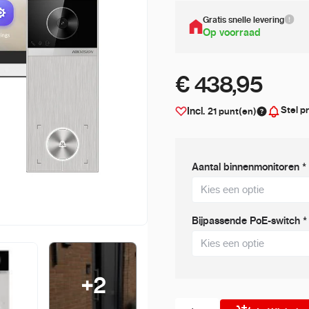
Gratis snelle levering
Op voorraad
€ 438,95
Stel pr
Incl.
21
punt(en)
Aantal binnenmonitoren
*
Bijpassende PoE-switch
*
+
2
Aantal stuks