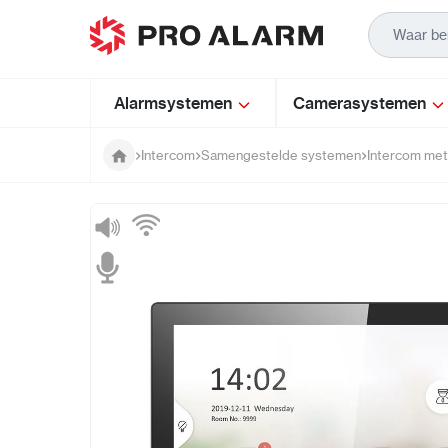
Ga naar de inhoud
Alarmsystemen
Camerasystemen
Intercom
Samengestelde systemen
Intercom me