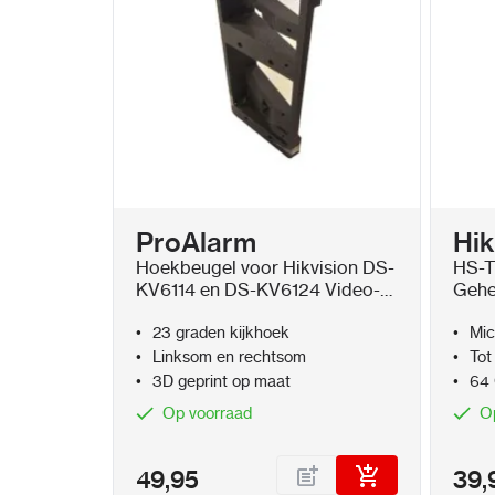
Resolutie:
4MP (2688×1520)
Beeldhoek:
150° horizontaal, 75° vertic
Nachtzicht:
IR tot 3 m
WDR:
120 dB
Audio: Ingebouwde microfoon en luid
ProAlarm
Hik
onderdrukking
Hoekbeugel voor Hikvision DS-
HS-T
KV6114 en DS-KV6124 Video-
Gehe
Toegangscontrole:
Kaart, Bluetooth, 
deurbellen – 23 graden 3D
station
Geprint op Maat
23 graden kijkhoek
Mic
Linksom en rechtsom
Tot
Kaarttype:
Mifare 13.56 MHz
, afstand 
3D geprint op maat
64
Slots:
2 relaisuitgangen (30VDC, 2A)
Op voorraad
O
Netwerk:
Ethernet (PoE IEEE802.3at)
49,95
39,