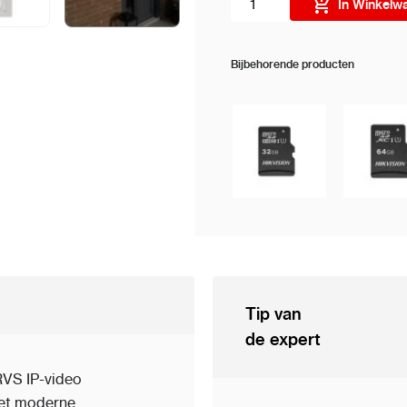
In Winkelw
Bijbehorende producten
Tip van
de expert
 RVS IP-video
met moderne