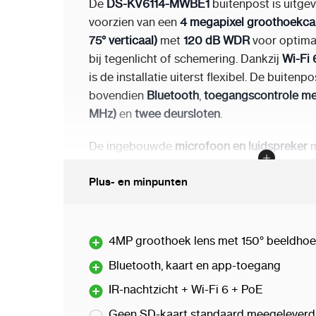
De
DS-KV6114-MWBE1
buitenpost is uitgev
voorzien van een
4 megapixel groothoekcam
75° verticaal)
met
120 dB WDR
voor optimal
bij tegenlicht of schemering. Dankzij
Wi-Fi 
is de installatie uiterst flexibel. De buiten
bovendien
Bluetooth
,
toegangscontrole met
MHz)
en
twee deursloten
.
De ingebouwde
microfoon en luidspreker
zorgen voor heldere communicatie, terwijl d
Plus- en minpunten
meter zorgt voor perfect nachtzicht. Ook u
voor
geluidsdetectie
(glasbreuk, geschreeu
verdachte situaties automatisch kunnen wo
4MP groothoek lens met 150° beeldho
De
DS-KH6350-WTE1 binnenmonitor
biedt
Bluetooth, kaart en app-toegang
capacitief touchscreen (1024×600)
met een
interface. Via het scherm kun je oproepen
IR-nachtzicht + Wi-Fi 6 + PoE
bezoekers zien en deuren openen. Bovendi
Geen SD-kaart standaard meegeleverd