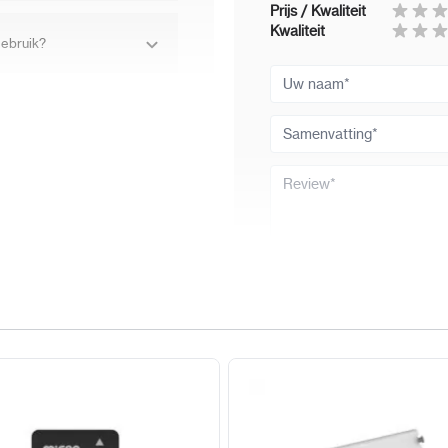
Prijs / Kwaliteit
Kwaliteit
gebruik?
elden van
teem.
Uw naam
uk of geschreeuw bij
 DS-KIS614-S?
Samenvatting
etooth, kaart of de Hik-
Review
heden?
bij moderne gevels en
eschikt?
Review versturen