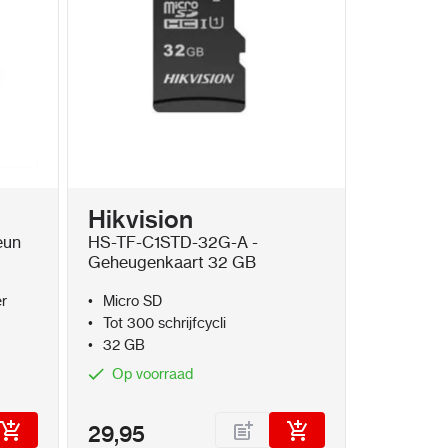
Hikvision
eun
HS-TF-C1STD-32G-A -
Geheugenkaart 32 GB
r
Micro SD
Tot 300 schrijfcycli
32 GB
Op voorraad
29,95