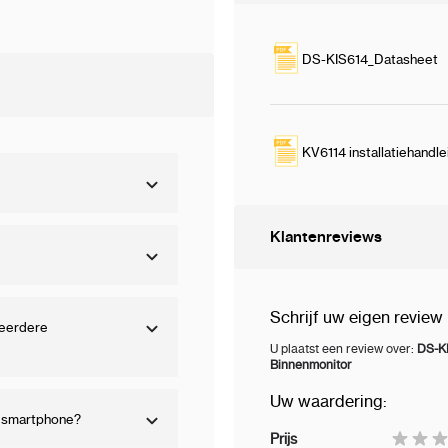
d – geen extra NVR of
DS-KIS614_Datasheet
atie eenvoudig, en met
 je smartphone. Ook
P-camera’s,
KV6114 installatiehandle
ysteem ideaal maakt voor
nstallaties.
Klantenreviews
Schrijf uw eigen review
meerdere
U plaatst een review over:
DS-KI
 aanbelt, via het scherm
Binnenmonitor
Uw waardering:
n smartphone?
onische sloten via de
Prijs