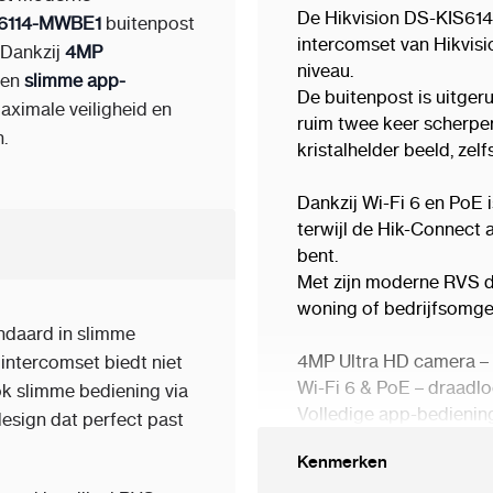
De Hikvision DS-KIS614-
6114-MWBE1
buitenpost
intercomset van Hikvisi
 Dankzij
4MP
niveau.
en
slimme app-
De buitenpost is uitge
aximale veiligheid en
ruim twee keer scherpe
.
kristalhelder beeld, zelfs
Dankzij Wi-Fi 6 en PoE i
terwijl de Hik-Connect a
bent.
Met zijn moderne RVS d
woning of bedrijfsomge
ndaard in slimme
4MP Ultra HD camera – 
intercomset biedt niet
Wi-Fi 6 & PoE – draadloo
ok slimme bediening via
Volledige app-bedienin
esign dat perfect past
Nieuwste generatie 2025
Kenmerken