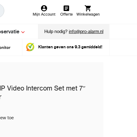
Mijn Account
Offerte
Winkelwagen
servatie
Hulp nodig?
info@pro-alarm.nl
Klanten geven ons 9.3 gemiddeld!
onitor
IP Video Intercom Set met 7″
r
iew toe