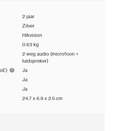
 DS-KIS614-S als dé video-intercom voor
ldkwaliteit, betrouwbaarheid en design. Dit
 geavanceerde Hikvision-set van dit
2 jaar
Zilver
Hikvision
0.63 kg
2 weg audio (microfoon +
luidspreker)
PoE)
Ja
Ja
Ja
24.7 x 6.9 x 2.5 cm