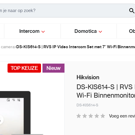
Intercom
Domotica
Ob
DS-KIS614-S | RVS IP Video Intercom Set met 7″ Wi-Fi Binnenm
t camera
TOP KEUZE
Nieuw
Hikvision
DS-KIS614-S | RVS 
Wi-Fi Binnenmonito
DS-KIS614-S
Voeg een rev