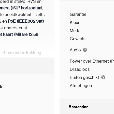
Onze experts kiezen de
oerd in stijlvol RVS en
wie het beste wil in bee
era (150° horizontaal,
is de nieuwste en meest
Garantie
e beeldkwaliteit – zelfs
moment.
6
en
PoE (IEEE802.3at)
Kleur
post ondersteunt
Merk
 kaart (Mifare 13,56
Gewicht
Audio
met
ruisonderdrukking
e IR-verlichting tot 3
Power over Ethernet (
niek: ondersteuning
Draadloos
w, babyhuil), waarmee
Buiten geschikt
rden gesignaleerd.
Afmetingen
ek
 een helder
7″
 gebruiksvriendelijke
 beantwoorden,
Bestanden
en kan het systeem