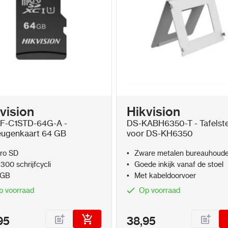
aal
spreker met echo-
vision
Hikvision
F-C1STD-64G-A -
DS-KABH6350-T - Tafelst
ugenkaart 64 GB
voor DS-KH6350
Hik-Connect, indoor
ro SD
Zware metalen bureauhoude
 300 schrijfcycli
Goede inkijk vanaf de stoel
2–2.5 cm
 GB
Met kabeldoorvoer
p voorraad
Op voorraad
,
Wi-Fi 6 (2.4 GHz)
95
38,95