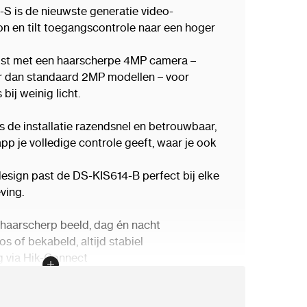
S is de nieuwste generatie video-
on en tilt toegangscontrole naar een hoger
rust met een haarscherpe 4MP camera –
r dan standaard 2MP modellen – voor
 bij weinig licht.
s de installatie razendsnel en betrouwbaar,
pp je volledige controle geeft, waar je ook
esign past de DS-KIS614-B perfect bij elke
ving.
haarscherp beeld, dag én nacht
s of bekabeld, altijd stabiel
g via Hik-Connect
-model – sneller, slimmer, veiliger