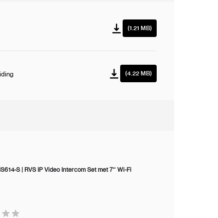
(1.21 MB)
(4.22 MB)
iding
S614-S | RVS IP Video Intercom Set met 7″ Wi-Fi