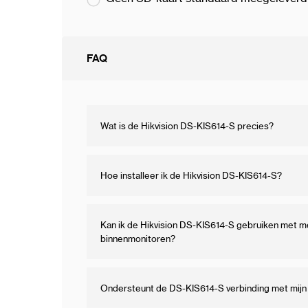
volledig zelfstandig worden geconfigureer
pc vereist.
FAQ
Dankzij
Wi-Fi
en
PoE
-aansluiting is install
Hik-Connect
beheer je alles op afstand via
ondersteunt de binnenunit koppeling met
I
alarmsystemen en liftbediening
, wat het s
Wat is de Hikvision DS-KIS614-S precies?
moderne woningen of kleinschalige bedrijfsi
Hoe installeer ik de Hikvision DS-KIS614-S?
Unieke toepassingen
Kan ik de Hikvision DS-KIS614-S gebruiken met 
binnenmonitoren?
Bekijk bezoekers live:
Zie direct wie er
of de Hik-Connect app.
Ondersteunt de DS-KIS614-S verbinding met mij
Open deuren op afstand:
Bedien elektr