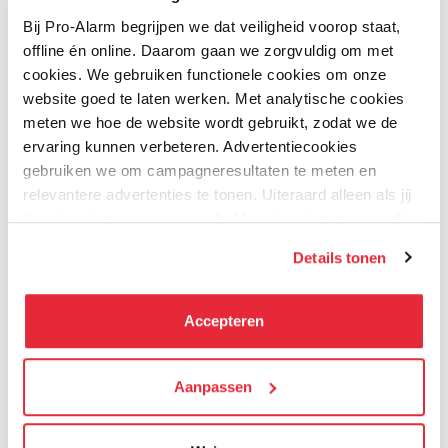
Kwaliteit
Prijs
Bij Pro-Alarm begrijpen we dat veiligheid voorop staat,
Prijs / Kwaliteit
offline én online. Daarom gaan we zorgvuldig om met
cookies. We gebruiken functionele cookies om onze
Uw naam
website goed te laten werken. Met analytische cookies
meten we hoe de website wordt gebruikt, zodat we de
Samenvatting
ervaring kunnen verbeteren. Advertentiecookies
gebruiken we om campagneresultaten te meten en
Review
relevantere advertenties te tonen. Uiteraard alleen als jij
daar toestemming voor geeft. Als je toestemming geeft,
delen wij gegevens met onze advertentiepartners. Zij
Details tonen
kunnen deze gegevens combineren met informatie die zij
Review versturen
hebben verzameld via het gebruik van hun diensten. Je
kunt alle cookies accepteren, alleen noodzakelijke
Accepteren
cookies toestaan of je voorkeuren aanpassen.
Bijbehorende producten
We werken samen met
Aanpassen
21 derden
die uw gegevens
kunnen ontvangen en verwerken.