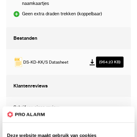
naamkaartjes
Geen extra draden trekken (koppelbaar)
Bestanden
DS-KD-KK/S Datasheet
(964.23 KB)
Klantenreviews
Schrijf uw eigen review
U plaatst een review over:
DS-KD-KK/S - 6x beldrukker RVS
Uw waardering:
Deze website maakt gebruik van cookies