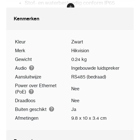
Stof- en waterbestendig conform IP65
Afmetingen: 98.5mm (hoog) x 100mm
(breed) x 34.2mm (diep)
Kenmerken
Kleur
Zwart
Merk
Hikvision
Gewicht
0.24 kg
Audio
Ingebouwde luidspreker
Aansluitwijze
RS485 (bedraad)
Power over Ethernet
Nee
(PoE)
Draadloos
Nee
Buiten geschikt
Ja
Afmetingen
9.8 x 10 x 3.4 cm