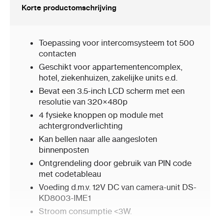
Korte productomschrijving
Toepassing voor intercomsysteem tot 500
contacten
Geschikt voor appartementencomplex,
hotel, ziekenhuizen, zakelijke units e.d.
Bevat een 3.5-inch LCD scherm met een
resolutie van 320×480p
4 fysieke knoppen op module met
achtergrondverlichting
Kan bellen naar alle aangesloten
binnenposten
Ontgrendeling door gebruik van PIN code
met codetableau
Voeding d.m.v. 12V DC van camera-unit DS-
KD8003-IME1
Stroom consumptie <3W.