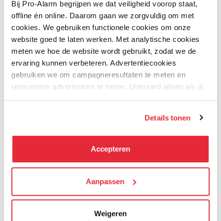
Bij Pro-Alarm begrijpen we dat veiligheid voorop staat,
offline én online. Daarom gaan we zorgvuldig om met
cookies. We gebruiken functionele cookies om onze
Review versturen
website goed te laten werken. Met analytische cookies
Bijbehorende producten
meten we hoe de website wordt gebruikt, zodat we de
ervaring kunnen verbeteren. Advertentiecookies
gebruiken we om campagneresultaten te meten en
relevantere advertenties te tonen. Uiteraard alleen als jij
daar toestemming voor geeft. Als je toestemming geeft,
delen wij gegevens met onze advertentiepartners. Zij
Details tonen
kunnen deze gegevens combineren met informatie die zij
hebben verzameld via het gebruik van hun diensten. Je
kunt alle cookies accepteren, alleen noodzakelijke
Accepteren
cookies toestaan of je voorkeuren aanpassen.
We werken samen met
Aanpassen
21 derden
die uw gegevens
Hikvision
Hikvision
kunnen ontvangen en verwerken.
DS-KD-KP - toetsenbord
DS-KD8003-IME1 - 2MP
module
Camera module
Weigeren