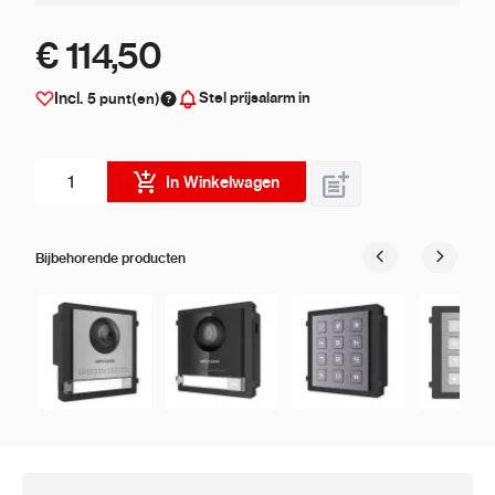
€ 114,50
Stel prijsalarm in
Incl.
5
punt(en)
Aantal stuks
In Winkelwagen
Bijbehorende producten