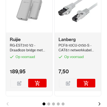
Ruijie
Lanberg
RG-EST310 V2 -
PCF8-10CU-0150-S -
Draadloze bridge met
CAT8.1 netwerkkabel
PoE - Point to Point
grijs rond 1.5 meter male
Op voorraad
Op voorraad
189,95
7,50