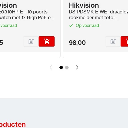
vision
Hikvision
0310HP-E - 10 poorts
DS-PDSMK-E-WE- draadlo
witch met 1x High PoE en
rookmelder met foto-
E
elektronische sensor
 voorraad
Op voorraad
5
98,00
roducten