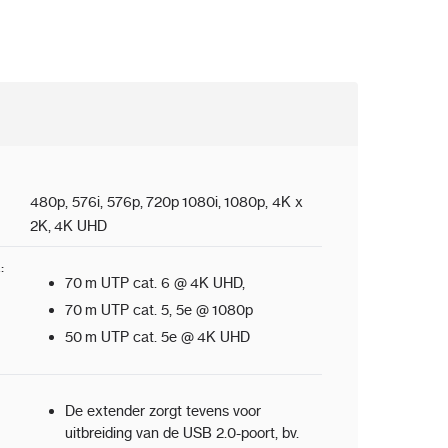
480p, 576i, 576p,
720p
1080i,
1080p
, 4K x
2K,
4K UHD
k
:
70 m UTP cat. 6 @
4K UHD
,
70 m UTP cat. 5, 5e @
1080p
50 m UTP cat. 5e @
4K UHD
De extender zorgt tevens voor
uitbreiding van de USB 2.0-poort, bv.