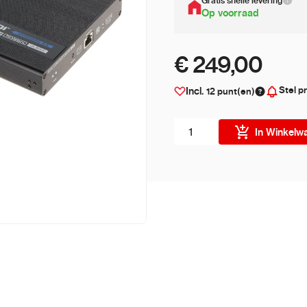
Gratis snelle levering
Op voorraad
€ 249,00
Stel pr
Incl.
12
punt(en)
Aantal stuks
In Winkelw