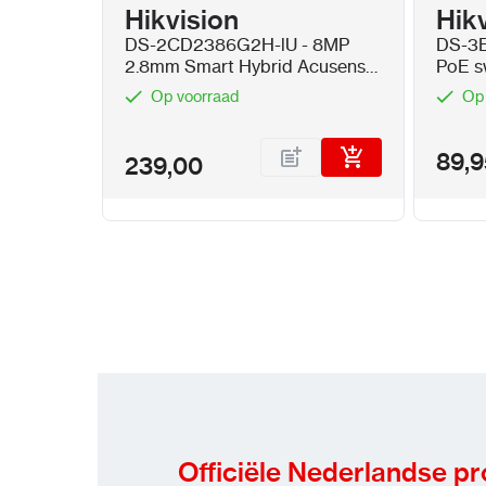
Hikvision
Hik
DS-2CD2386G2H-lU - 8MP
DS-3E
2.8mm Smart Hybrid Acusense
PoE s
Turret 8MP
7x Po
Op voorraad
Op
89,9
239,00
Officiële Nederlandse p