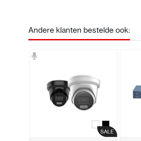
Andere klanten bestelde ook:
Wit
Zwart
Kleur
SALE
SALE