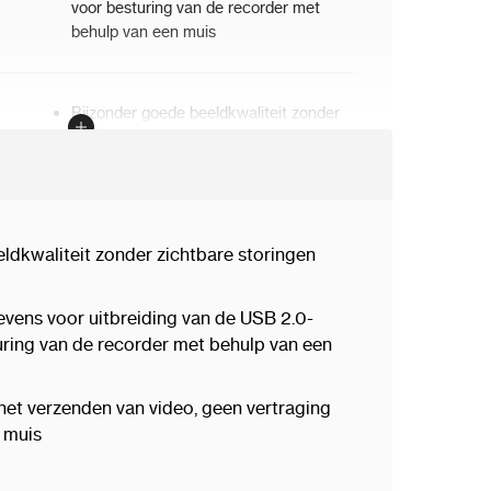
voor besturing van de recorder met
behulp van een muis
Bijzonder goede beeldkwaliteit zonder
zichtbare storingen door compressie
Geen vertraging bij het verzenden van
video
Geen vertraging bij besturing met de
muis
ldkwaliteit zonder zichtbare storingen
Doorgang HDMI-signaal in de zender
S/PDIF-output
evens voor uitbreiding van de USB 2.0-
turing van de recorder met behulp van een
Zender 5 V
DC
/ 2 A (adapter
 het verzenden van video, geen vertraging
meegeleverd)
e muis
Ontvanger 5 V / 2 A (adapter
meegeleverd)