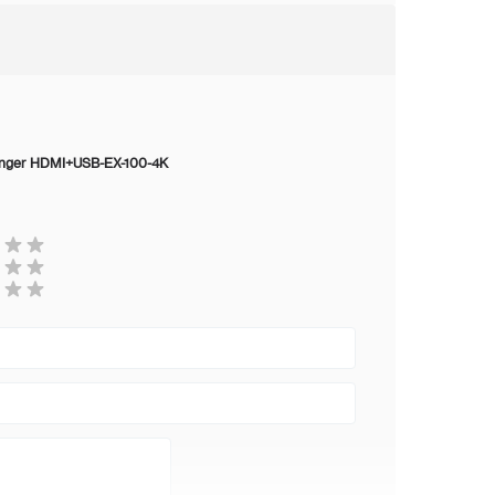
-20 °C ... 60 °C
0 % ... 90 % (geen condensatie)
enger HDMI+USB-EX-100-4K
0.29 kg
150 x 107 x 28 mm - Afmetingen van de
zender of ontvanger
2 jaar