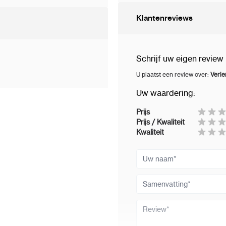
Werktemperatuur
:
Klantenreviews
Toelaatbare relatieve
luchtvochtigheid van de
Schrijf uw eigen review
omgeving
:
U plaatst een review over:
Verl
Gewicht
:
Uw waardering:
Afmetingen
:
Prijs
Prijs / Kwaliteit
Kwaliteit
Garantie
:
Uw naam
Samenvatting
Review