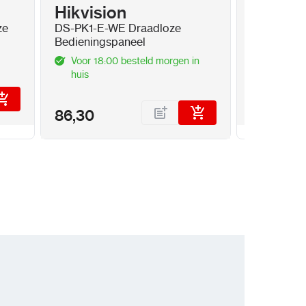
Hikvision
Hikvis
ze
DS-PK1-E-WE Draadloze
DS-7616NX
Bedieningspaneel
NVR 16 x 8
PoE
Voor 18:00 besteld morgen in
Op voor
huis
369,00
86,30