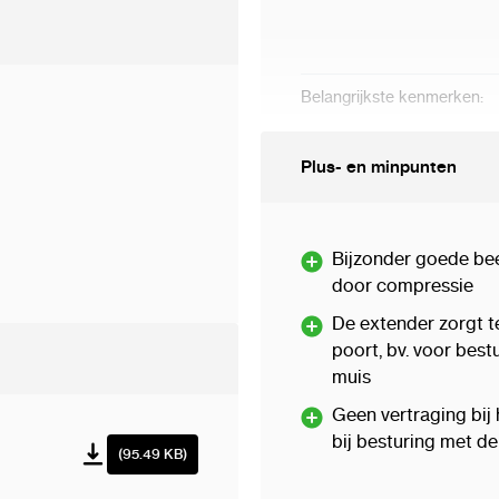
Belangrijkste kenmerken
:
Plus- en minpunten
Bijzonder goede bee
door compressie
De extender zorgt t
poort, bv. voor bes
Voeding
:
muis
Geen vertraging bij
bij besturing met d
(95.49 KB)