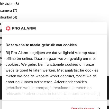
hikvision (8)
camera (7)
deurbel (4)
Hikvision (3)
firmware (3)
netwerkrecorder (2)
verzending (2)
Deze website maakt gebruik van cookies
intercom (2)
Bij Pro-Alarm begrijpen we dat veiligheid voorop staat,
hik-connect (2)
offline én online. Daarom gaan we zorgvuldig om met
cookies. We gebruiken functionele cookies om onze
installatie (2)
website goed te laten werken. Met analytische cookies
meten we hoe de website wordt gebruikt, zodat we de
ervaring kunnen verbeteren. Advertentiecookies
Gratis bezorging vanaf €99,-
gebruiken we om campagneresultaten te meten en
Gratis retourneren binnen 90 dagen*
Klanten geven ons een 9.3 gemiddeld
relevantere advertenties te tonen. Uiteraard alleen als jij
daar toestemming voor geeft. Als je toestemming geeft,
delen wij gegevens met onze advertentiepartners. Zij
Details tonen