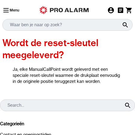
Ga naar de inhoud
Menu
Wordt de reset-sleutel
meegeleverd?
Ja, elke ManualCallPoint wordt geleverd met een
speciale reset-sleutel waarmee de drukplaat eenvoudig
in de originele positie teruggezet kan worden.
Categorieën
Contact en openingstijden