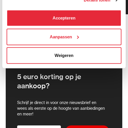
Klanten geven ons 9.3
kunnen deze gegevens combineren met informatie die zij
gemiddeld!
hebben verzameld via het gebruik van hun diensten. Je
kunt alle cookies accepteren, alleen noodzakelijke
Accepteren
cookies toestaan of je voorkeuren aanpassen.
We werken samen met
Aanpassen
21 derden
die uw gegevens
kunnen ontvangen en verwerken.
Weigeren
5 euro korting op je
aankoop?
Schrijf je direct in voor onze nieuwsbrief en
wees als eerste op de hoogte van aanbiedingen
en meer!