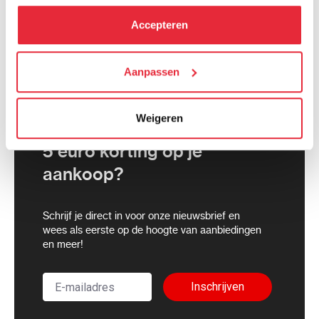
hebben verzameld via het gebruik van hun diensten. Je
kunt alle cookies accepteren, alleen noodzakelijke
Accepteren
cookies toestaan of je voorkeuren aanpassen.
We werken samen met
Aanpassen
21 derden
die uw gegevens
kunnen ontvangen en verwerken.
Weigeren
5 euro korting op je
aankoop?
Schrijf je direct in voor onze nieuwsbrief en
wees als eerste op de hoogte van aanbiedingen
en meer!
Inschrijven