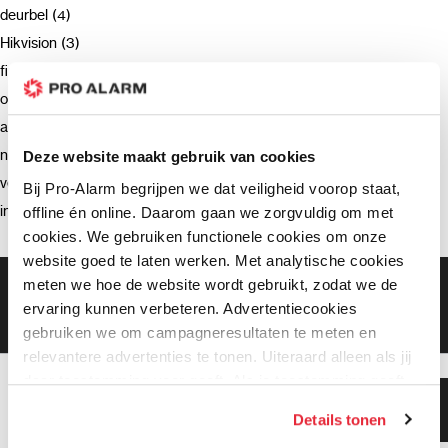
deurbel (4)
Hikvision (3)
firmware (3)
opnemen (2)
advies (2)
netwerkrecorder (2)
Deze website maakt gebruik van cookies
verzending (2)
Bij Pro-Alarm begrijpen we dat veiligheid voorop staat,
intercom (2)
offline én online. Daarom gaan we zorgvuldig om met
cookies. We gebruiken functionele cookies om onze
website goed te laten werken. Met analytische cookies
meten we hoe de website wordt gebruikt, zodat we de
Gratis bezorging vanaf €99,-
Gratis retourneren binnen 90 dagen*
ervaring kunnen verbeteren. Advertentiecookies
Klanten geven ons een 9.3 gemiddeld
gebruiken we om campagneresultaten te meten en
relevantere advertenties te tonen. Uiteraard alleen als jij
daar toestemming voor geeft. Als je toestemming geeft,
Klanten geven ons 9.3
delen wij gegevens met onze advertentiepartners. Zij
Details tonen
gemiddeld!
kunnen deze gegevens combineren met informatie die zij