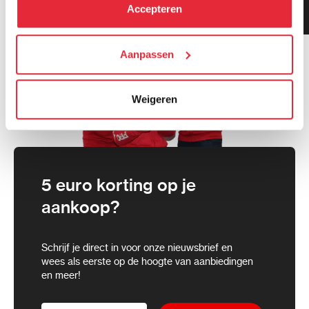
kunt alle cookies accepteren, alleen noodzakelijke
Klanten geven ons 9.3
Accepteren
gemiddeld!
cookies toestaan of je voorkeuren aanpassen.
We werken samen met
Aanpassen
21 derden
die uw gegevens
kunnen ontvangen en verwerken.
Weigeren
5 euro korting op je
aankoop?
Schrijf je direct in voor onze nieuwsbrief en
wees als eerste op de hoogte van aanbiedingen
en meer!