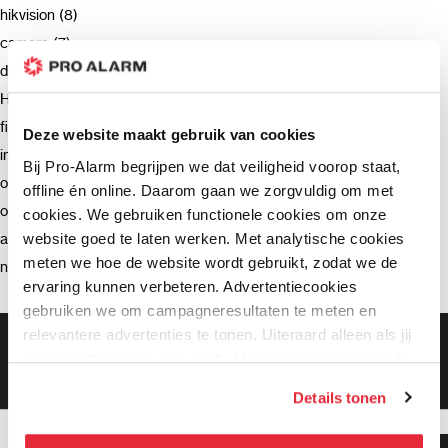
hikvision (8)
camera (7)
deurbel (4)
Hikvision (3)
firmware (3)
Deze website maakt gebruik van cookies
installatie (2)
Bij Pro-Alarm begrijpen we dat veiligheid voorop staat,
ondersteuning (2)
offline én online. Daarom gaan we zorgvuldig om met
opnemen (2)
cookies. We gebruiken functionele cookies om onze
website goed te laten werken. Met analytische cookies
advies (2)
meten we hoe de website wordt gebruikt, zodat we de
netwerkrecorder (2)
ervaring kunnen verbeteren. Advertentiecookies
gebruiken we om campagneresultaten te meten en
relevantere advertenties te tonen. Uiteraard alleen als jij
Gratis bezorging vanaf €99,-
daar toestemming voor geeft. Als je toestemming geeft,
Gratis retourneren binnen 90 dagen*
Klanten geven ons een 9.3 gemiddeld
delen wij gegevens met onze advertentiepartners. Zij
Details tonen
kunnen deze gegevens combineren met informatie die zij
hebben verzameld via het gebruik van hun diensten. Je