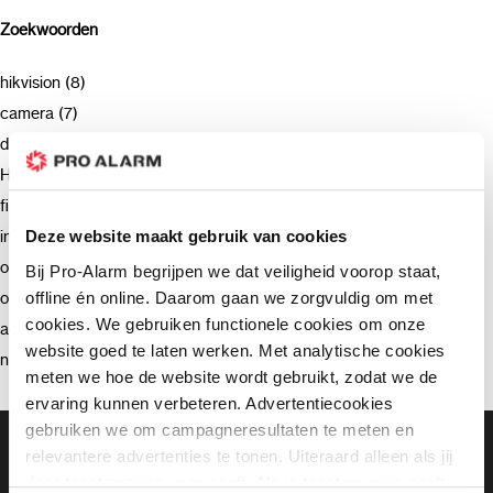
Zoekwoorden
hikvision (8)
camera (7)
deurbel (4)
Hikvision (3)
firmware (3)
installatie (2)
Deze website maakt gebruik van cookies
ondersteuning (2)
Bij Pro-Alarm begrijpen we dat veiligheid voorop staat,
offline én online. Daarom gaan we zorgvuldig om met
opnemen (2)
cookies. We gebruiken functionele cookies om onze
advies (2)
website goed te laten werken. Met analytische cookies
netwerkrecorder (2)
meten we hoe de website wordt gebruikt, zodat we de
ervaring kunnen verbeteren. Advertentiecookies
gebruiken we om campagneresultaten te meten en
Gratis bezorging vanaf €99,-
relevantere advertenties te tonen. Uiteraard alleen als jij
Gratis retourneren binnen 90 dagen*
daar toestemming voor geeft. Als je toestemming geeft,
Klanten geven ons een 9.3 gemiddeld