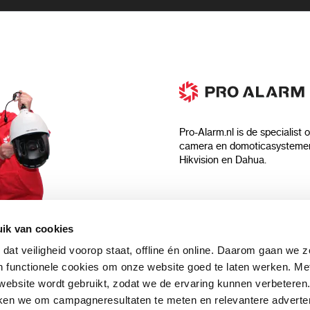
Pro-Alarm.nl is de specialist 
camera en domoticasystemen
Hikvision en Dahua.
Algemeen
ik van cookies
Over ons
 dat veiligheid voorop staat, offline én online. Daarom gaan we 
 aankoop?
Algemene voorwaarden
 functionele cookies om onze website goed te laten werken. Me
Privacyverklaring
ebsite wordt gebruikt, zodat we de ervaring kunnen verbeteren
uwsbrief en
Blog
ken we om campagneresultaten te meten en relevantere adverten
n