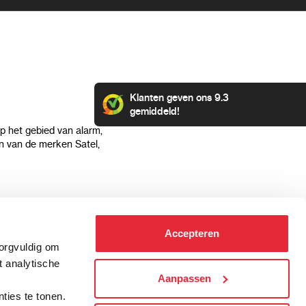
Klanten geven ons 9.3
gemiddeld!
op het gebied van alarm,
 van de merken Satel,
Klantenservice
Categorieën
Accepteren
Hoe kan ik betalen?
Alarmsystemen
zorgvuldig om
Verzending & bezorging
Beveiligingscamera's
t analytische
Retourneren & service
IP camera's
Aanpassen
.
Aansluit instructies
Hikvision camera's
ties te tonen.