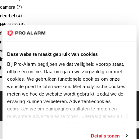
camera (7)
deurbel (4)
Hikvision (3)
firmware (3)
netwerkrecorder (2)
verzending (2)
Deze website maakt gebruik van cookies
intercom (2)
Bij Pro-Alarm begrijpen we dat veiligheid voorop staat,
hik-connect (2)
offline én online. Daarom gaan we zorgvuldig om met
installatie (2)
cookies. We gebruiken functionele cookies om onze
website goed te laten werken. Met analytische cookies
meten we hoe de website wordt gebruikt, zodat we de
Gratis bezorging vanaf €99,-
ervaring kunnen verbeteren. Advertentiecookies
Gratis retourneren binnen 90 dagen*
gebruiken we om campagneresultaten te meten en
Klanten geven ons een 9.3 gemiddeld
relevantere advertenties te tonen. Uiteraard alleen als jij
daar toestemming voor geeft. Als je toestemming geeft,
delen wij gegevens met onze advertentiepartners. Zij
Klanten geven ons 9.3
Details tonen
kunnen deze gegevens combineren met informatie die zij