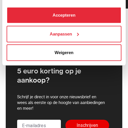
gemiddeld!
hebben verzameld via het gebruik van hun diensten. Je
kunt alle cookies accepteren, alleen noodzakelijke
Accepteren
cookies toestaan of je voorkeuren aanpassen.
We werken samen met
Aanpassen
21 derden
die uw gegevens
kunnen ontvangen en verwerken.
Weigeren
5 euro korting op je
aankoop?
Schrijf je direct in voor onze nieuwsbrief en
wees als eerste op de hoogte van aanbiedingen
en meer!
Inschrijven