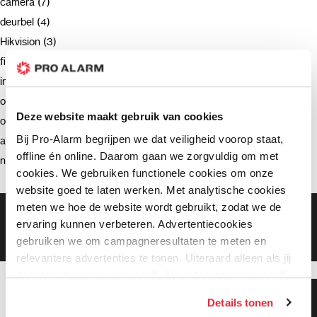
camera (7)
deurbel (4)
Hikvision (3)
firmware (3)
installatie (2)
ondersteuning (2)
Deze website maakt gebruik van cookies
opnemen (2)
Bij Pro-Alarm begrijpen we dat veiligheid voorop staat,
advies (2)
offline én online. Daarom gaan we zorgvuldig om met
netwerkrecorder (2)
cookies. We gebruiken functionele cookies om onze
website goed te laten werken. Met analytische cookies
meten we hoe de website wordt gebruikt, zodat we de
Gratis bezorging vanaf €99,-
ervaring kunnen verbeteren. Advertentiecookies
Gratis retourneren binnen 90 dagen*
gebruiken we om campagneresultaten te meten en
Klanten geven ons een 9.3 gemiddeld
relevantere advertenties te tonen. Uiteraard alleen als jij
daar toestemming voor geeft. Als je toestemming geeft,
delen wij gegevens met onze advertentiepartners. Zij
Klanten geven ons 9.3
Details tonen
gemiddeld!
kunnen deze gegevens combineren met informatie die zij