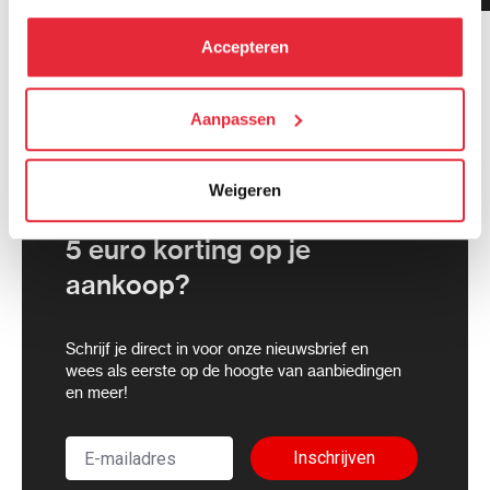
hebben verzameld via het gebruik van hun diensten. Je
kunt alle cookies accepteren, alleen noodzakelijke
Accepteren
cookies toestaan of je voorkeuren aanpassen.
We werken samen met
Aanpassen
21 derden
die uw gegevens
kunnen ontvangen en verwerken.
Weigeren
5 euro korting op je
aankoop?
Schrijf je direct in voor onze nieuwsbrief en
wees als eerste op de hoogte van aanbiedingen
en meer!
Inschrijven