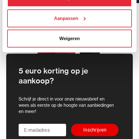
cookies toestaan of je voorkeuren aanpassen.
We werken samen met
Aanpassen
21 derden
die uw gegevens
kunnen ontvangen en verwerken.
Weigeren
5 euro korting op je
aankoop?
Schrijf je direct in voor onze nieuwsbrief en
wees als eerste op de hoogte van aanbiedingen
en meer!
Inschrijven