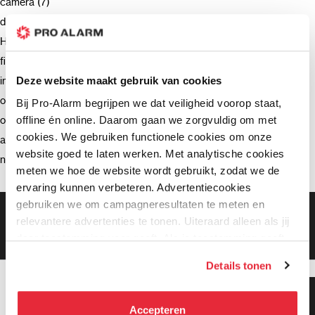
camera (7)
deurbel (4)
Hikvision (3)
firmware (3)
installatie (2)
Deze website maakt gebruik van cookies
ondersteuning (2)
Bij Pro-Alarm begrijpen we dat veiligheid voorop staat,
offline én online. Daarom gaan we zorgvuldig om met
opnemen (2)
cookies. We gebruiken functionele cookies om onze
advies (2)
website goed te laten werken. Met analytische cookies
netwerkrecorder (2)
meten we hoe de website wordt gebruikt, zodat we de
ervaring kunnen verbeteren. Advertentiecookies
gebruiken we om campagneresultaten te meten en
Gratis bezorging vanaf €99,-
relevantere advertenties te tonen. Uiteraard alleen als jij
Gratis retourneren binnen 90 dagen*
daar toestemming voor geeft. Als je toestemming geeft,
Klanten geven ons een 9.3 gemiddeld
delen wij gegevens met onze advertentiepartners. Zij
Details tonen
kunnen deze gegevens combineren met informatie die zij
hebben verzameld via het gebruik van hun diensten. Je
Klanten geven ons 9.3
kunt alle cookies accepteren, alleen noodzakelijke
gemiddeld!
Accepteren