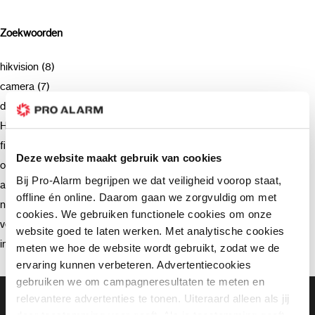
Zoekwoorden
hikvision (8)
camera (7)
deurbel (4)
Hikvision (3)
firmware (3)
Deze website maakt gebruik van cookies
opnemen (2)
Bij Pro-Alarm begrijpen we dat veiligheid voorop staat,
advies (2)
offline én online. Daarom gaan we zorgvuldig om met
netwerkrecorder (2)
cookies. We gebruiken functionele cookies om onze
verzending (2)
website goed te laten werken. Met analytische cookies
intercom (2)
meten we hoe de website wordt gebruikt, zodat we de
ervaring kunnen verbeteren. Advertentiecookies
gebruiken we om campagneresultaten te meten en
Gratis bezorging vanaf €99,-
relevantere advertenties te tonen. Uiteraard alleen als jij
Gratis retourneren binnen 90 dagen*