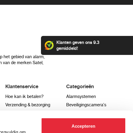
Klanten geven ons 9.3
gemiddeld!
op het gebied van alarm,
 van de merken Satel,
Klantenservice
Categorieën
Accepteren
Hoe kan ik betalen?
Alarmsystemen
zorgvuldig om
Verzending & bezorging
Beveiligingscamera's
t analytische
Retourneren & service
IP camera's
Aanpassen
.
Aansluit instructies
Hikvision camera's
ties te tonen.