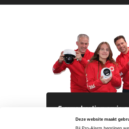
Deze website maakt gebru
Bij Pro-Alarm begrijpen we
5 euro korting op je
met cookies. We gebruiken
cookies meten we hoe de w
Schrijf je direct in voor onze nie
Advertentiecookies gebrui
wees als eerste op de hoogte va