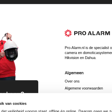
Pro-Alarm.nl is de specialist 
camera en domoticasystemen
Hikvision en Dahua.
Algemeen
ik van cookies
Over ons
 dat veiligheid voorop staat, offline én online. Daarom gaan we 
 aankoop?
Algemene voorwaarden
 functionele cookies om onze website goed te laten werken. Me
Privacyverklaring
ebsite wordt gebruikt, zodat we de ervaring kunnen verbeteren
uwsbrief en
Blog
ken we om campagneresultaten te meten en relevantere adverten
n