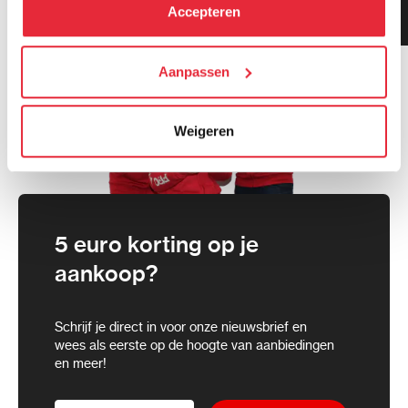
kunt alle cookies accepteren, alleen noodzakelijke
Klanten geven ons 9.3
Accepteren
gemiddeld!
cookies toestaan of je voorkeuren aanpassen.
We werken samen met
Aanpassen
21 derden
die uw gegevens
kunnen ontvangen en verwerken.
Weigeren
5 euro korting op je
aankoop?
Schrijf je direct in voor onze nieuwsbrief en
wees als eerste op de hoogte van aanbiedingen
en meer!