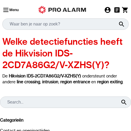
Ga naar de inhoud
Menu
Welke detectiefuncties heeft
de Hikvision IDS-
2CD7A86G2/V-XZHS(Y)?
De
Hikvision IDS-2CD7A86G2/V-XZHS(Y)
ondersteunt onder
andere
line crossing
,
intrusion
,
region entrance
en
region exiting
.
Categorieën
Contact en openingstijden