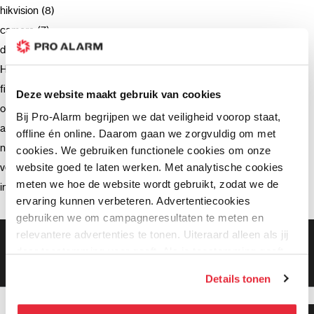
hikvision (8)
camera (7)
deurbel (4)
Hikvision (3)
firmware (3)
Deze website maakt gebruik van cookies
opnemen (2)
Bij Pro-Alarm begrijpen we dat veiligheid voorop staat,
advies (2)
offline én online. Daarom gaan we zorgvuldig om met
netwerkrecorder (2)
cookies. We gebruiken functionele cookies om onze
website goed te laten werken. Met analytische cookies
verzending (2)
meten we hoe de website wordt gebruikt, zodat we de
intercom (2)
ervaring kunnen verbeteren. Advertentiecookies
gebruiken we om campagneresultaten te meten en
relevantere advertenties te tonen. Uiteraard alleen als jij
Gratis bezorging vanaf €99,-
daar toestemming voor geeft. Als je toestemming geeft,
Gratis retourneren binnen 90 dagen*
Klanten geven ons een 9.3 gemiddeld
delen wij gegevens met onze advertentiepartners. Zij
Details tonen
kunnen deze gegevens combineren met informatie die zij
hebben verzameld via het gebruik van hun diensten. Je