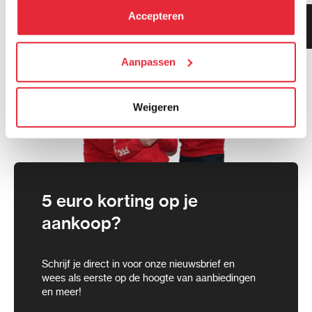
kunt alle cookies accepteren, alleen noodzakelijke
Accepteren
Klanten geven ons 9.3
cookies toestaan of je voorkeuren aanpassen.
gemiddeld!
We werken samen met
Aanpassen
21 derden
die uw gegevens
kunnen ontvangen en verwerken.
Weigeren
5 euro korting op je
aankoop?
Schrijf je direct in voor onze nieuwsbrief en
wees als eerste op de hoogte van aanbiedingen
en meer!