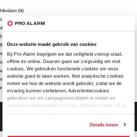
hikvision (8)
camera (7)
deurbel (4)
Hikvision (3)
Deze website maakt gebruik van cookies
firmware (3)
ondersteuning (2)
Bij Pro-Alarm begrijpen we dat veiligheid voorop staat,
offline én online. Daarom gaan we zorgvuldig om met
opnemen (2)
cookies. We gebruiken functionele cookies om onze
advies (2)
website goed te laten werken. Met analytische cookies
netwerkrecorder (2)
meten we hoe de website wordt gebruikt, zodat we de
intercom (2)
ervaring kunnen verbeteren. Advertentiecookies
gebruiken we om campagneresultaten te meten en
relevantere advertenties te tonen. Uiteraard alleen als jij
Gratis bezorging vanaf €99,-
daar toestemming voor geeft. Als je toestemming geeft,
Gratis retourneren binnen 90 dagen*
delen wij gegevens met onze advertentiepartners. Zij
Klanten geven ons een 9.3 gemiddeld
Details tonen
kunnen deze gegevens combineren met informatie die zij
hebben verzameld via het gebruik van hun diensten. Je