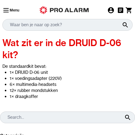
Ga naar de inhoud
Menu
Wat zit er in de DRUID D-06
kit?
De standaardkit bevat:
1× DRUID D-06 unit
1× voedingsadapter (220V)
6× multimedia-headsets
12× rubber mondstukken
1× draagkoffer