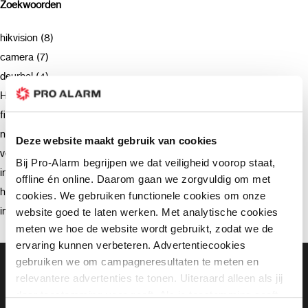
Zoekwoorden
hikvision (8)
camera (7)
deurbel (4)
Hikvision (3)
firmware (3)
netwerkrecorder (2)
Deze website maakt gebruik van cookies
verzending (2)
Bij Pro-Alarm begrijpen we dat veiligheid voorop staat,
intercom (2)
offline én online. Daarom gaan we zorgvuldig om met
hik-connect (2)
cookies. We gebruiken functionele cookies om onze
installatie (2)
website goed te laten werken. Met analytische cookies
meten we hoe de website wordt gebruikt, zodat we de
ervaring kunnen verbeteren. Advertentiecookies
gebruiken we om campagneresultaten te meten en
Gratis bezorging vanaf €99,-
Gratis retourneren binnen 90 dagen*
relevantere advertenties te tonen. Uiteraard alleen als jij
Klanten geven ons een 9.3 gemiddeld
daar toestemming voor geeft. Als je toestemming geeft,