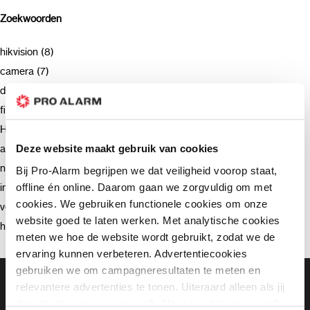
Zoekwoorden
hikvision (8)
camera (7)
deurbel (4)
firmware (3)
Hikvision (3)
advies (2)
Deze website maakt gebruik van cookies
netwerkrecorder (2)
Bij Pro-Alarm begrijpen we dat veiligheid voorop staat,
offline én online. Daarom gaan we zorgvuldig om met
intercom (2)
cookies. We gebruiken functionele cookies om onze
verzending (2)
website goed te laten werken. Met analytische cookies
hik-connect (2)
meten we hoe de website wordt gebruikt, zodat we de
ervaring kunnen verbeteren. Advertentiecookies
gebruiken we om campagneresultaten te meten en
Gratis bezorging vanaf €99,-
relevantere advertenties te tonen. Uiteraard alleen als jij
Gratis retourneren binnen 90 dagen*
daar toestemming voor geeft. Als je toestemming geeft,
Klanten geven ons een 9.3 gemiddeld