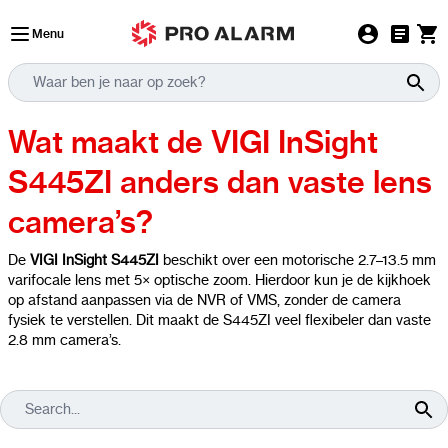
Ga naar de inhoud
Menu
Wat maakt de VIGI InSight
S445ZI anders dan vaste lens
camera’s?
De
VIGI InSight S445ZI
beschikt over een motorische 2.7–13.5 mm
varifocale lens met 5× optische zoom. Hierdoor kun je de kijkhoek
op afstand aanpassen via de NVR of VMS, zonder de camera
fysiek te verstellen. Dit maakt de S445ZI veel flexibeler dan vaste
2.8 mm camera’s.