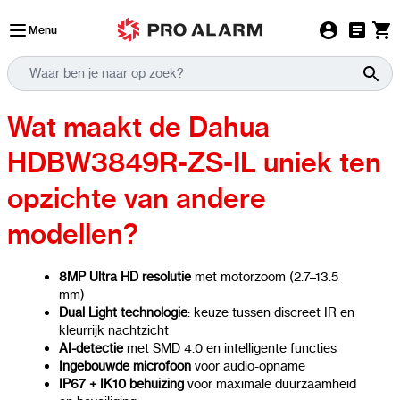
Ga naar de inhoud
Menu
Wat maakt de Dahua
HDBW3849R-ZS-IL uniek ten
opzichte van andere
modellen?
8MP Ultra HD resolutie
met motorzoom (2.7–13.5
mm)
Dual Light technologie
: keuze tussen discreet IR en
kleurrijk nachtzicht
AI-detectie
met SMD 4.0 en intelligente functies
Ingebouwde microfoon
voor audio-opname
IP67 + IK10 behuizing
voor maximale duurzaamheid