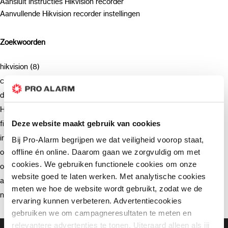
Aansluit instructies Hikvision recorder
Aanvullende Hikvision recorder instellingen
Zoekwoorden
hikvision (8)
camera (7)
deurbel (4)
Hikvision (3)
firmware (3)
Deze website maakt gebruik van cookies
installatie (2)
Bij Pro-Alarm begrijpen we dat veiligheid voorop staat,
offline én online. Daarom gaan we zorgvuldig om met
ondersteuning (2)
cookies. We gebruiken functionele cookies om onze
opnemen (2)
website goed te laten werken. Met analytische cookies
advies (2)
meten we hoe de website wordt gebruikt, zodat we de
netwerkrecorder (2)
ervaring kunnen verbeteren. Advertentiecookies
gebruiken we om campagneresultaten te meten en
relevantere advertenties te tonen. Uiteraard alleen als jij