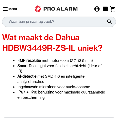
Ga naar de inhoud
Menu
Wat maakt de Dahua
HDBW3449R-ZS-IL uniek?
4MP resolutie
met motorzoom (2.7–13.5 mm)
Smart Dual Light
voor flexibel nachtzicht (kleur of
IR)
AI-detectie
met SMD 4.0 en intelligente
analysefuncties
Ingebouwde microfoon
voor audio-opname
IP67 + IK10 behuizing
voor maximale duurzaamheid
en bescherming