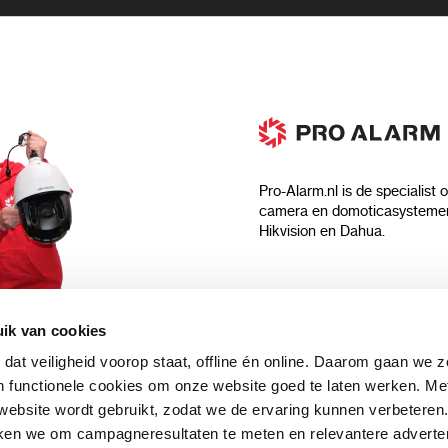
Pro-Alarm.nl is de specialist 
camera en domoticasystemen
Hikvision en Dahua.
Algemeen
ik van cookies
Over ons
 dat veiligheid voorop staat, offline én online. Daarom gaan we 
 aankoop?
Algemene voorwaarden
 functionele cookies om onze website goed te laten werken. Me
Privacyverklaring
ebsite wordt gebruikt, zodat we de ervaring kunnen verbeteren
uwsbrief en
Blog
ken we om campagneresultaten te meten en relevantere adverten
n