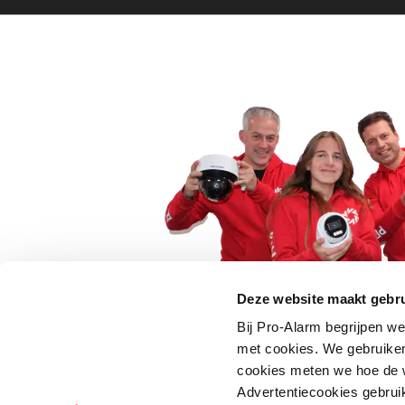
Deze website maakt gebru
Bij Pro-Alarm begrijpen we
5 euro korting op je
met cookies. We gebruiken
cookies meten we hoe de w
Schrijf je direct in voor onze nie
Advertentiecookies gebrui
wees als eerste op de hoogte va