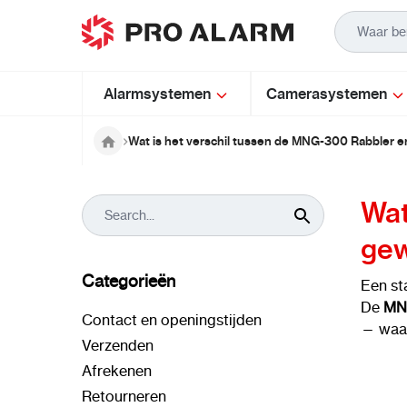
Ga naar de inhoud
Alarmsystemen
Camerasystemen
Wat is het verschil tussen de MNG-300 Rabbler 
Wat
gew
Categorieën
Een s
De
MN
Contact en openingstijden
— waar
Verzenden
Afrekenen
Retourneren