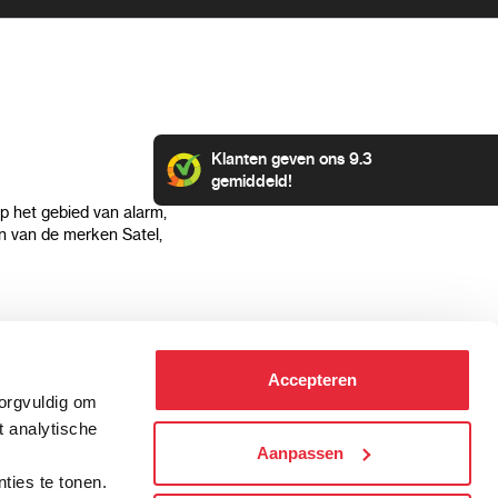
Klanten geven ons 9.3
gemiddeld!
op het gebied van alarm,
 van de merken Satel,
Klantenservice
Categorieën
Accepteren
Hoe kan ik betalen?
Alarmsystemen
zorgvuldig om
Verzending & bezorging
Beveiligingscamera's
t analytische
Retourneren & service
IP camera's
Aanpassen
.
Aansluit instructies
Hikvision camera's
ties te tonen.