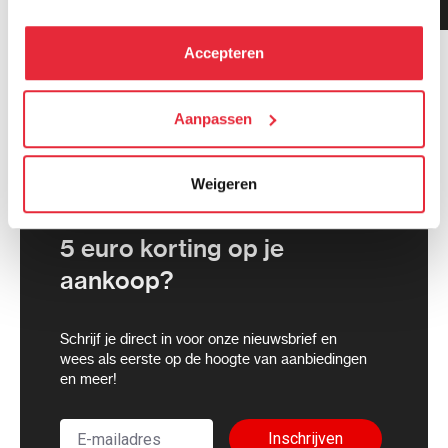
gemiddeld!
hebben verzameld via het gebruik van hun diensten. Je
kunt alle cookies accepteren, alleen noodzakelijke
Accepteren
cookies toestaan of je voorkeuren aanpassen.
We werken samen met
Aanpassen
21 derden
die uw gegevens
kunnen ontvangen en verwerken.
Weigeren
5 euro korting op je
aankoop?
Schrijf je direct in voor onze nieuwsbrief en
wees als eerste op de hoogte van aanbiedingen
en meer!
Inschrijven