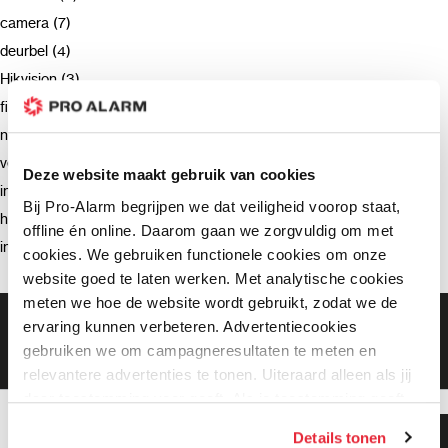
camera (7)
deurbel (4)
Hikvision (3)
firmware (3)
netwerkrecorder (2)
verzending (2)
Deze website maakt gebruik van cookies
intercom (2)
Bij Pro-Alarm begrijpen we dat veiligheid voorop staat,
hik-connect (2)
offline én online. Daarom gaan we zorgvuldig om met
installatie (2)
cookies. We gebruiken functionele cookies om onze
website goed te laten werken. Met analytische cookies
meten we hoe de website wordt gebruikt, zodat we de
Gratis bezorging vanaf €99,-
ervaring kunnen verbeteren. Advertentiecookies
Gratis retourneren binnen 90 dagen*
gebruiken we om campagneresultaten te meten en
Klanten geven ons een 9.3 gemiddeld
relevantere advertenties te tonen. Uiteraard alleen als jij
daar toestemming voor geeft. Als je toestemming geeft,
delen wij gegevens met onze advertentiepartners. Zij
Klanten geven ons 9.3
Details tonen
kunnen deze gegevens combineren met informatie die zij