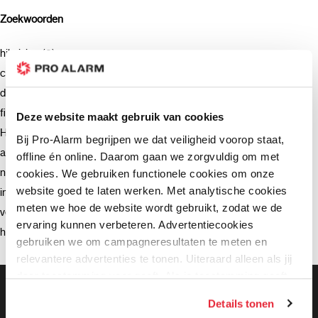
Zoekwoorden
hikvision (8)
camera (7)
deurbel (4)
firmware (3)
Deze website maakt gebruik van cookies
Hikvision (3)
Bij Pro-Alarm begrijpen we dat veiligheid voorop staat,
advies (2)
offline én online. Daarom gaan we zorgvuldig om met
netwerkrecorder (2)
cookies. We gebruiken functionele cookies om onze
website goed te laten werken. Met analytische cookies
intercom (2)
meten we hoe de website wordt gebruikt, zodat we de
verzending (2)
ervaring kunnen verbeteren. Advertentiecookies
hik-connect (2)
gebruiken we om campagneresultaten te meten en
relevantere advertenties te tonen. Uiteraard alleen als jij
daar toestemming voor geeft. Als je toestemming geeft,
Gratis bezorging vanaf €99,-
delen wij gegevens met onze advertentiepartners. Zij
Gratis retourneren binnen 90 dagen*
Details tonen
kunnen deze gegevens combineren met informatie die zij
Klanten geven ons een 9.3 gemiddeld