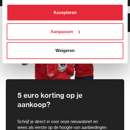
hebben verzameld via het gebruik van hun diensten. Je
kunt alle cookies accepteren, alleen noodzakelijke
Accepteren
cookies toestaan of je voorkeuren aanpassen.
Klanten geven ons 9.3
gemiddeld!
We werken samen met
Aanpassen
21 derden
die uw gegevens
kunnen ontvangen en verwerken.
Weigeren
5 euro korting op je
aankoop?
Schrijf je direct in voor onze nieuwsbrief en
wees als eerste op de hoogte van aanbiedingen