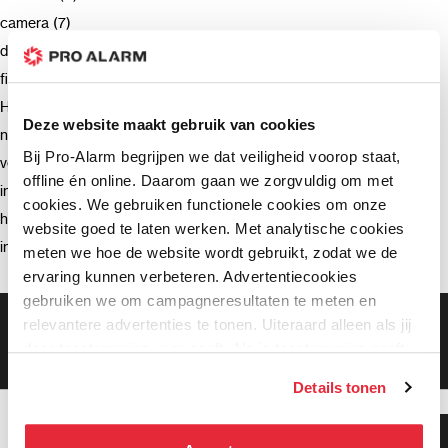
camera (7)
deurbel (4)
firmware (3)
Hikvision (3)
Deze website maakt gebruik van cookies
netwerkrecorder (2)
Bij Pro-Alarm begrijpen we dat veiligheid voorop staat,
verzending (2)
offline én online. Daarom gaan we zorgvuldig om met
intercom (2)
cookies. We gebruiken functionele cookies om onze
hik-connect (2)
website goed te laten werken. Met analytische cookies
installatie (2)
meten we hoe de website wordt gebruikt, zodat we de
ervaring kunnen verbeteren. Advertentiecookies
gebruiken we om campagneresultaten te meten en
Gratis bezorging vanaf €99,-
relevantere advertenties te tonen. Uiteraard alleen als jij
Gratis retourneren binnen 90 dagen*
daar toestemming voor geeft. Als je toestemming geeft,
Klanten geven ons een 9.3 gemiddeld
delen wij gegevens met onze advertentiepartners. Zij
Details tonen
kunnen deze gegevens combineren met informatie die zij
hebben verzameld via het gebruik van hun diensten. Je
Klanten geven ons 9.3
kunt alle cookies accepteren, alleen noodzakelijke