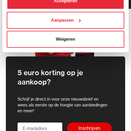
Accepteren
gemiddeld!
cookies toestaan of je voorkeuren aanpassen.
We werken samen met
Aanpassen
21 derden
die uw gegevens
kunnen ontvangen en verwerken.
Weigeren
5 euro korting op je
aankoop?
Schrijf je direct in voor onze nieuwsbrief en
wees als eerste op de hoogte van aanbiedingen
en meer!
Inschrijven