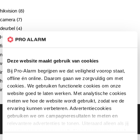
hikvision (8)
camera (7)
deurbel (4)
Hikvision (3)
firmware (3)
netwerkrecorder (2)
Deze website maakt gebruik van cookies
verzending (2)
Bij Pro-Alarm begrijpen we dat veiligheid voorop staat,
intercom (2)
offline én online. Daarom gaan we zorgvuldig om met
hik-connect (2)
cookies. We gebruiken functionele cookies om onze
installatie (2)
website goed te laten werken. Met analytische cookies
meten we hoe de website wordt gebruikt, zodat we de
ervaring kunnen verbeteren. Advertentiecookies
Gratis bezorging vanaf €99,-
gebruiken we om campagneresultaten te meten en
Gratis retourneren binnen 90 dagen*
relevantere advertenties te tonen. Uiteraard alleen als jij
Klanten geven ons een 9.3 gemiddeld
daar toestemming voor geeft. Als je toestemming geeft,
delen wij gegevens met onze advertentiepartners. Zij