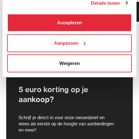
Details tonen
kunnen deze gegevens combineren met informatie die zij
Klanten geven ons 9.3
hebben verzameld via het gebruik van hun diensten. Je
gemiddeld!
kunt alle cookies accepteren, alleen noodzakelijke
Accepteren
cookies toestaan of je voorkeuren aanpassen.
We werken samen met
Aanpassen
21 derden
die uw gegevens
kunnen ontvangen en verwerken.
Weigeren
5 euro korting op je
aankoop?
Schrijf je direct in voor onze nieuwsbrief en
wees als eerste op de hoogte van aanbiedingen
en meer!