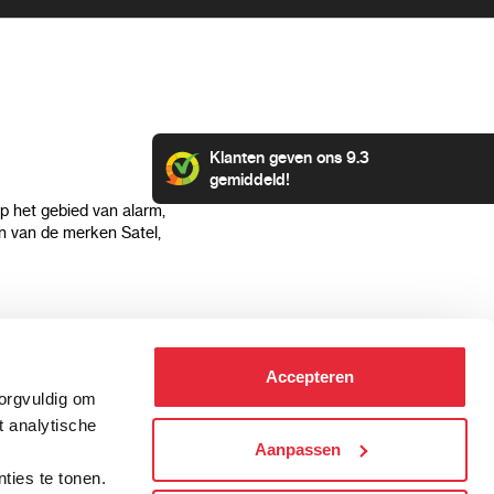
Klanten geven ons 9.3
gemiddeld!
op het gebied van alarm,
 van de merken Satel,
Klantenservice
Categorieën
Accepteren
Hoe kan ik betalen?
Alarmsystemen
zorgvuldig om
Verzending & bezorging
Beveiligingscamera's
t analytische
Retourneren & service
IP camera's
Aanpassen
.
Aansluit instructies
Hikvision camera's
ties te tonen.