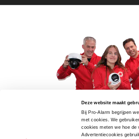
Deze website maakt gebru
Bij Pro-Alarm begrijpen we
5 euro korting op je
met cookies. We gebruiken
cookies meten we hoe de w
Schrijf je direct in voor onze nie
Advertentiecookies gebrui
wees als eerste op de hoogte va