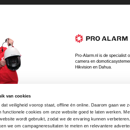
Pro-Alarm.nl is de specialist 
camera en domoticasystemen
Hikvision en Dahua.
Algemeen
ik van cookies
Over ons
 dat veiligheid voorop staat, offline én online. Daarom gaan we 
 aankoop?
Algemene voorwaarden
 functionele cookies om onze website goed te laten werken. Me
Privacyverklaring
ebsite wordt gebruikt, zodat we de ervaring kunnen verbeteren
uwsbrief en
Blog
ken we om campagneresultaten te meten en relevantere adverten
n