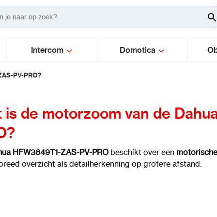
Intercom
Domotica
Ob
-ZAS-PV-PRO?
 is de motorzoom van de Dah
O?
hua HFW3849T1-ZAS-PV-PRO
beschikt over een
motorische 
breed overzicht als detailherkenning op grotere afstand.