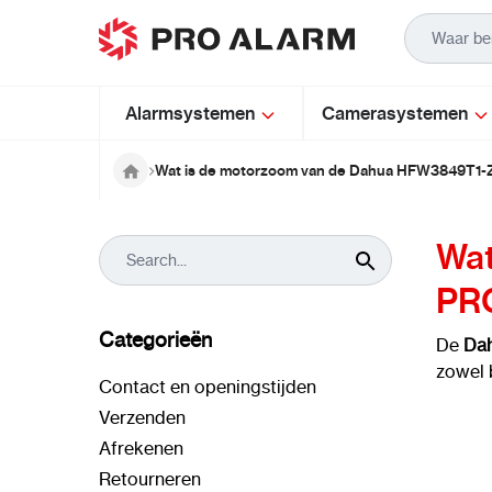
Ga naar de inhoud
Alarmsystemen
Camerasystemen
Wat is de motorzoom van de Dahua HFW3849T1
Wat
PR
Categorieën
De
Da
zowel 
Contact en openingstijden
Verzenden
Afrekenen
Retourneren