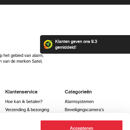
Klanten geven ons 9.3
gemiddeld!
op het gebied van alarm,
 van de merken Satel,
Klantenservice
Categorieën
Hoe kan ik betalen?
Alarmsystemen
Verzending & bezorging
Beveiligingscamera's
Retourneren & service
IP camera's
Aansluit instructies
Hikvision camera's
Accepteren