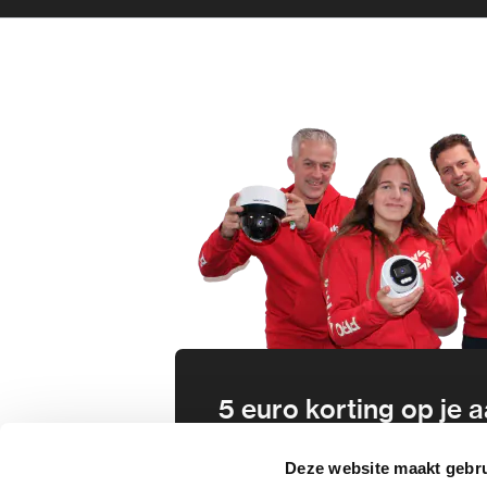
5 euro korting op je
Schrijf je direct in voor onze nie
Deze website maakt gebru
wees als eerste op de hoogte va