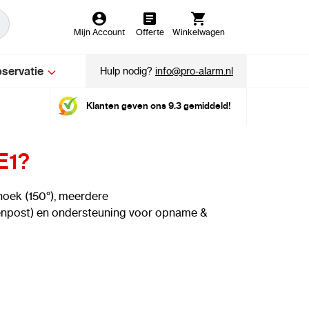
Mijn Account
Offerte
Winkelwagen
servatie
Hulp nodig?
info@pro-alarm.nl
Klanten geven ons 9.3 gemiddeld!
E1?
khoek (150°), meerdere
nenpost) en ondersteuning voor opname &