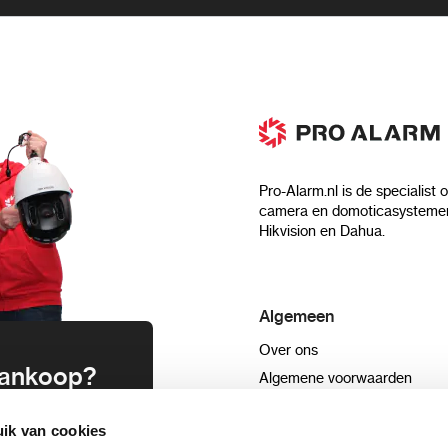
Pro-Alarm.nl is de specialist 
camera en domoticasystemen
Hikvision en Dahua.
Algemeen
Over ons
 aankoop?
Algemene voorwaarden
Privacyverklaring
uwsbrief en
ik van cookies
Blog
n