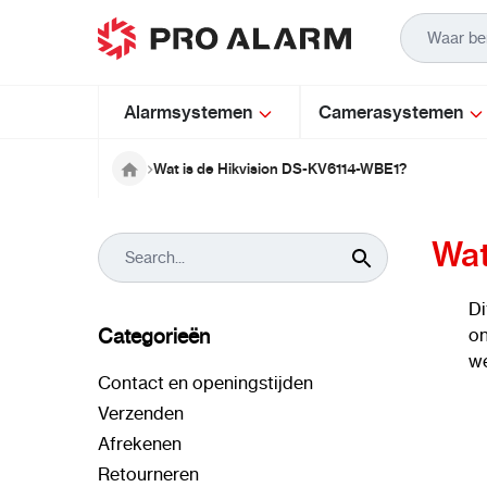
Ga naar de inhoud
Alarmsystemen
Camerasystemen
Wat is de Hikvision DS-KV6114-WBE1?
Wat
Di
Categorieën
on
we
Contact en openingstijden
Verzenden
Afrekenen
Retourneren