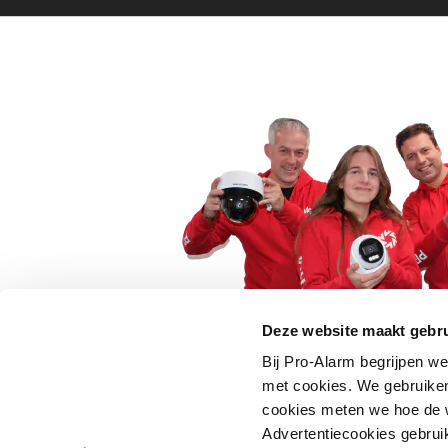
Deze website maakt gebru
Bij Pro-Alarm begrijpen we
5 euro korting op je
met cookies. We gebruiken
cookies meten we hoe de w
Schrijf je direct in voor onze nie
Advertentiecookies gebrui
wees als eerste op de hoogte va