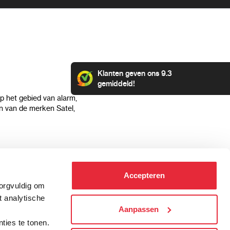
Klanten geven ons 9.3
gemiddeld!
op het gebied van alarm,
 van de merken Satel,
Klantenservice
Categorieën
Accepteren
Hoe kan ik betalen?
Alarmsystemen
zorgvuldig om
Verzending & bezorging
Beveiligingscamera's
t analytische
Retourneren & service
IP camera's
Aanpassen
.
Aansluit instructies
Hikvision camera's
ties te tonen.