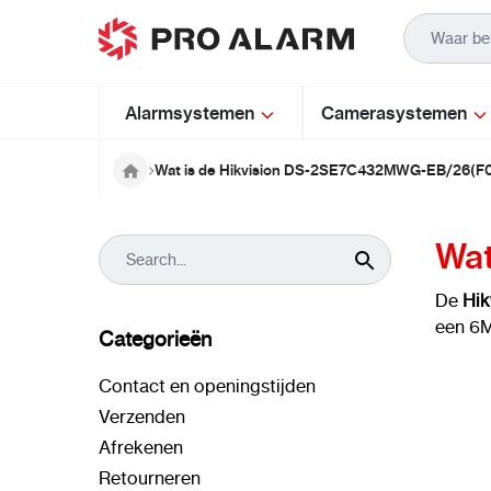
Ga naar de inhoud
Alarmsystemen
Camerasystemen
Wat is de Hikvision DS-2SE7C432MWG-EB/26(F
Wat
De
Hi
een 6M
Categorieën
Contact en openingstijden
Verzenden
Afrekenen
Retourneren