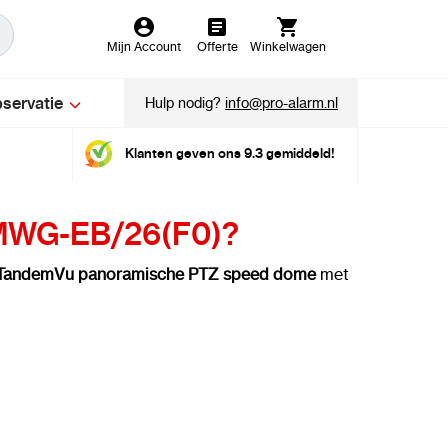
Mijn Account
Offerte
Winkelwagen
servatie
Hulp nodig?
info@pro-alarm.nl
Klanten geven ons 9.3 gemiddeld!
2MWG-EB/26(F0)?
TandemVu panoramische PTZ speed dome
met