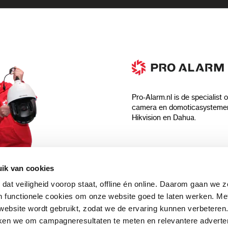
Pro-Alarm.nl is de specialist 
camera en domoticasystemen
Hikvision en Dahua.
Algemeen
ik van cookies
Over ons
 dat veiligheid voorop staat, offline én online. Daarom gaan we 
 aankoop?
Algemene voorwaarden
 functionele cookies om onze website goed te laten werken. Me
Privacyverklaring
ebsite wordt gebruikt, zodat we de ervaring kunnen verbeteren
uwsbrief en
Blog
ken we om campagneresultaten te meten en relevantere adverten
n