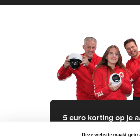
5 euro korting op je
Schrijf je direct in voor onze nie
Deze website maakt gebru
wees als eerste op de hoogte va