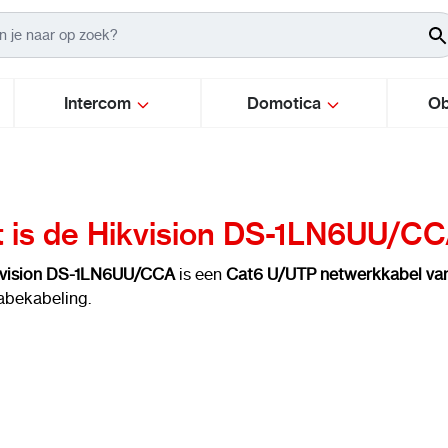
Intercom
Domotica
Ob
 is de Hikvision DS-1LN6UU/C
kvision DS-1LN6UU/CCA
is een
Cat6 U/UTP netwerkkabel va
bekabeling.