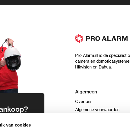
Pro-Alarm.nl is de specialist 
camera en domoticasystemen
Hikvision en Dahua.
Algemeen
Over ons
 aankoop?
Algemene voorwaarden
Privacyverklaring
uwsbrief en
ik van cookies
Blog
n