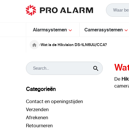
Ga naar de inhoud
Alarmsystemen
Camerasystemen
Wat is de Hikvision DS-1LN6UU/CCA?
Wat
De
Hi
camera
Categorieën
Contact en openingstijden
Verzenden
Afrekenen
Retourneren