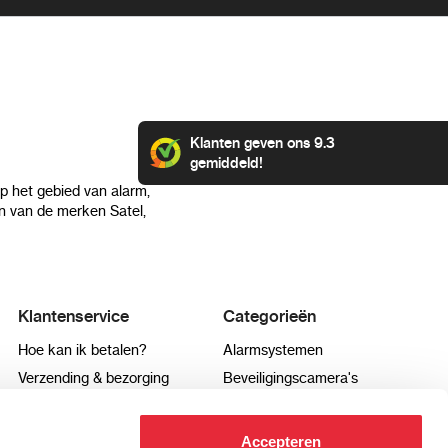
Klanten geven ons 9.3
gemiddeld!
op het gebied van alarm,
 van de merken Satel,
Klantenservice
Categorieën
Hoe kan ik betalen?
Alarmsystemen
Verzending & bezorging
Beveiligingscamera's
Retourneren & service
IP camera's
Aansluit instructies
Hikvision camera's
Accepteren