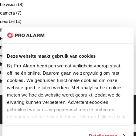
hikvision (8)
camera (7)
deurbel (4)
firmware (3)
Hikvision (3)
netwerkrecorder (2)
verzending (2)
Deze website maakt gebruik van cookies
intercom (2)
Bij Pro-Alarm begrijpen we dat veiligheid voorop staat,
hik-connect (2)
offline én online. Daarom gaan we zorgvuldig om met
cookies. We gebruiken functionele cookies om onze
installatie (2)
website goed te laten werken. Met analytische cookies
meten we hoe de website wordt gebruikt, zodat we de
ervaring kunnen verbeteren. Advertentiecookies
Gratis bezorging vanaf €99,-
gebruiken we om campagneresultaten te meten en
Gratis retourneren binnen 90 dagen*
Klanten geven ons een 9.3 gemiddeld
relevantere advertenties te tonen. Uiteraard alleen als jij
daar toestemming voor geeft. Als je toestemming geeft,
delen wij gegevens met onze advertentiepartners. Zij
Details tonen