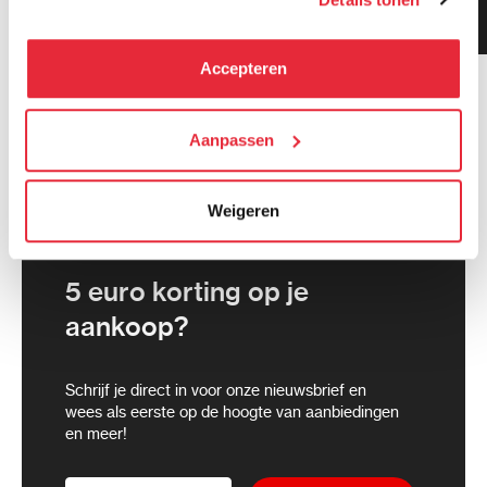
Klanten geven ons 9.3
kunnen deze gegevens combineren met informatie die zij
gemiddeld!
hebben verzameld via het gebruik van hun diensten. Je
kunt alle cookies accepteren, alleen noodzakelijke
Accepteren
cookies toestaan of je voorkeuren aanpassen.
We werken samen met
Aanpassen
21 derden
die uw gegevens
kunnen ontvangen en verwerken.
Weigeren
5 euro korting op je
aankoop?
Schrijf je direct in voor onze nieuwsbrief en
wees als eerste op de hoogte van aanbiedingen
en meer!