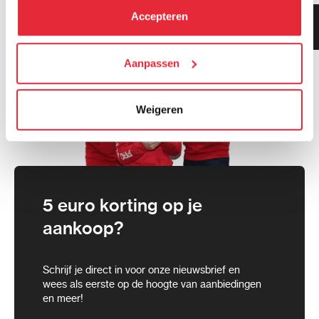
kunt alle cookies accepteren, alleen noodzakelijke
Accepteren
Klanten geven ons 9.3
cookies toestaan of je voorkeuren aanpassen.
gemiddeld!
We werken samen met
Aanpassen
21 derden
die uw gegevens
kunnen ontvangen en verwerken.
Weigeren
5 euro korting op je
aankoop?
Schrijf je direct in voor onze nieuwsbrief en
wees als eerste op de hoogte van aanbiedingen
en meer!