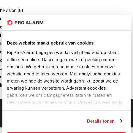
hikvision (8)
camera (7)
deurbel (4)
Hikvision (3)
Deze website maakt gebruik van cookies
firmware (3)
ondersteuning (2)
Bij Pro-Alarm begrijpen we dat veiligheid voorop staat,
offline én online. Daarom gaan we zorgvuldig om met
opnemen (2)
cookies. We gebruiken functionele cookies om onze
advies (2)
website goed te laten werken. Met analytische cookies
netwerkrecorder (2)
meten we hoe de website wordt gebruikt, zodat we de
intercom (2)
ervaring kunnen verbeteren. Advertentiecookies
gebruiken we om campagneresultaten te meten en
relevantere advertenties te tonen. Uiteraard alleen als jij
Gratis bezorging vanaf €99,-
daar toestemming voor geeft. Als je toestemming geeft,
Gratis retourneren binnen 90 dagen*
delen wij gegevens met onze advertentiepartners. Zij
Klanten geven ons een 9.3 gemiddeld
Details tonen
kunnen deze gegevens combineren met informatie die zij
hebben verzameld via het gebruik van hun diensten. Je