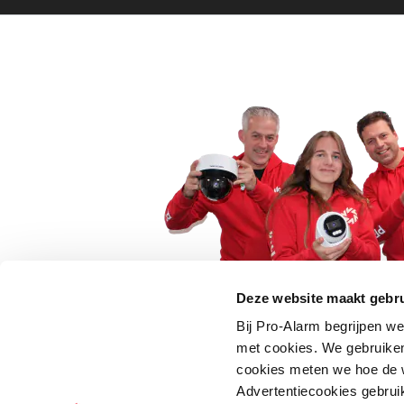
Deze website maakt gebru
Bij Pro-Alarm begrijpen we
5 euro korting op je
met cookies. We gebruiken
cookies meten we hoe de w
Schrijf je direct in voor onze nie
Advertentiecookies gebrui
wees als eerste op de hoogte va