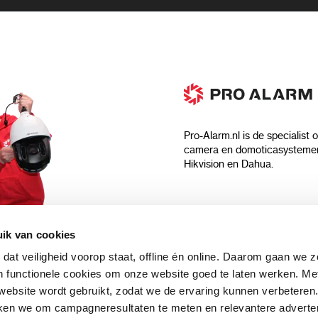
Pro-Alarm.nl is de specialist 
camera en domoticasystemen
Hikvision en Dahua.
Algemeen
ik van cookies
Over ons
 dat veiligheid voorop staat, offline én online. Daarom gaan we 
 aankoop?
Algemene voorwaarden
 functionele cookies om onze website goed te laten werken. Me
Privacyverklaring
ebsite wordt gebruikt, zodat we de ervaring kunnen verbeteren
uwsbrief en
Blog
ken we om campagneresultaten te meten en relevantere adverten
n