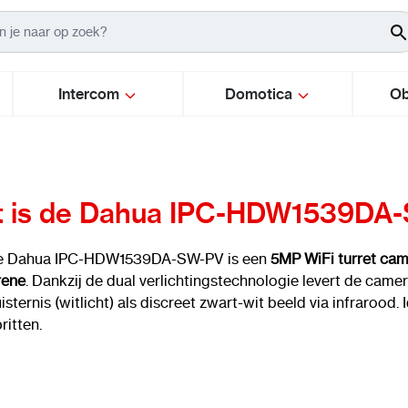
Intercom
Domotica
Ob
 is de Dahua IPC-HDW1539DA
e Dahua IPC-HDW1539DA-SW-PV is een
5MP WiFi turret ca
rene
. Dankzij de dual verlichtingstechnologie levert de camer
isternis (witlicht) als discreet zwart-wit beeld via infrarood
ritten.