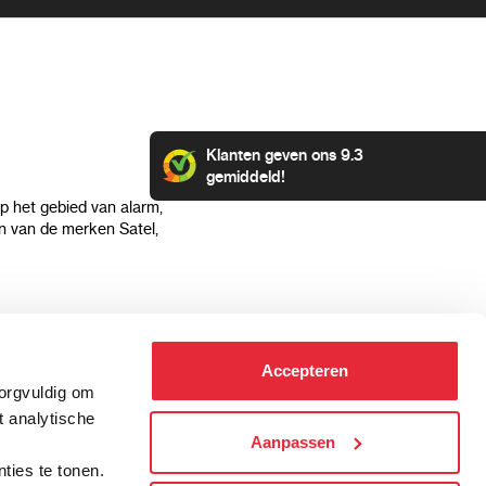
Klanten geven ons 9.3
gemiddeld!
op het gebied van alarm,
 van de merken Satel,
Klantenservice
Categorieën
Accepteren
Hoe kan ik betalen?
Alarmsystemen
zorgvuldig om
Verzending & bezorging
Beveiligingscamera's
t analytische
Retourneren & service
IP camera's
Aanpassen
.
Aansluit instructies
Hikvision camera's
ties te tonen.