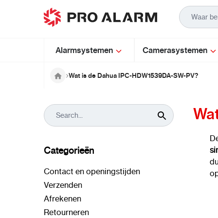
Ga naar de inhoud
Alarmsystemen
Camerasystemen
Wat is de Dahua IPC-HDW1539DA-SW-PV?
Wat
D
Categorieën
si
du
Contact en openingstijden
op
Verzenden
Afrekenen
Retourneren