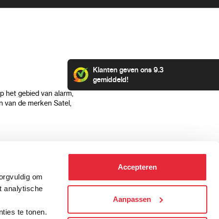
Klanten geven ons 9.3
gemiddeld!
op het gebied van alarm,
 van de merken Satel,
Klantenservice
Categorieën
Accepteren
Hoe kan ik betalen?
Alarmsystemen
zorgvuldig om
Verzending & bezorging
Beveiligingscamera's
t analytische
Retourneren & service
IP camera's
Aanpassen
.
Aansluit instructies
Hikvision camera's
ties te tonen.