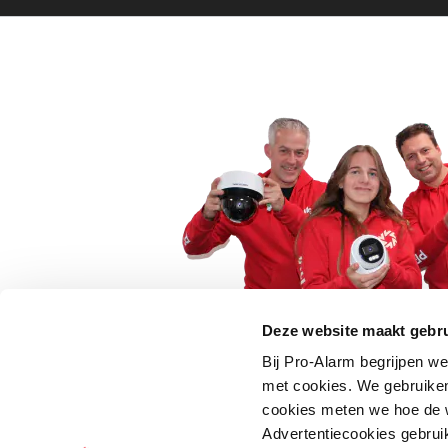
Deze website maakt gebru
Bij Pro-Alarm begrijpen we
5 euro korting op je
met cookies. We gebruiken
cookies meten we hoe de w
Schrijf je direct in voor onze nie
Advertentiecookies gebrui
wees als eerste op de hoogte va