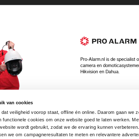
Pro-Alarm.nl is de specialist 
camera en domoticasystemen
Hikvision en Dahua.
Algemeen
ik van cookies
Over ons
 dat veiligheid voorop staat, offline én online. Daarom gaan we 
 aankoop?
Algemene voorwaarden
 functionele cookies om onze website goed te laten werken. Me
Privacyverklaring
ebsite wordt gebruikt, zodat we de ervaring kunnen verbeteren
uwsbrief en
Blog
ken we om campagneresultaten te meten en relevantere adverten
n