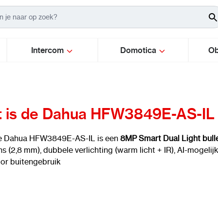
Intercom
Domotica
Ob
 is de Dahua HFW3849E-AS-IL
e Dahua HFW3849E-AS-IL is een
8MP Smart Dual Light bull
ns (2,8 mm), dubbele verlichting (warm licht + IR), AI-mogel
or buitengebruik