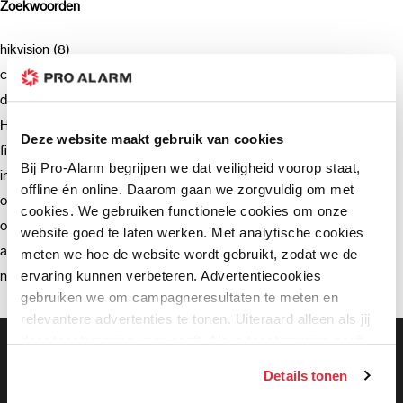
Zoekwoorden
hikvision (8)
camera (7)
deurbel (4)
Hikvision (3)
Deze website maakt gebruik van cookies
firmware (3)
Bij Pro-Alarm begrijpen we dat veiligheid voorop staat,
installatie (2)
offline én online. Daarom gaan we zorgvuldig om met
ondersteuning (2)
cookies. We gebruiken functionele cookies om onze
opnemen (2)
website goed te laten werken. Met analytische cookies
advies (2)
meten we hoe de website wordt gebruikt, zodat we de
ervaring kunnen verbeteren. Advertentiecookies
netwerkrecorder (2)
gebruiken we om campagneresultaten te meten en
relevantere advertenties te tonen. Uiteraard alleen als jij
daar toestemming voor geeft. Als je toestemming geeft,
Gratis bezorging vanaf €99,-
Gratis retourneren binnen 90 dagen*
delen wij gegevens met onze advertentiepartners. Zij
Details tonen
Klanten geven ons een 9.3 gemiddeld
kunnen deze gegevens combineren met informatie die zij