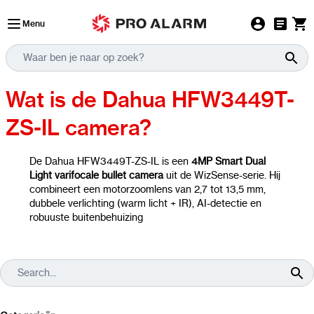
Ga naar de inhoud
Menu
Wat is de Dahua HFW3449T-
ZS-IL camera?
De Dahua HFW3449T-ZS-IL is een
4MP Smart Dual
Light varifocale bullet camera
uit de WizSense-serie. Hij
combineert een motorzoomlens van 2,7 tot 13,5 mm,
dubbele verlichting (warm licht + IR), AI-detectie en
robuuste buitenbehuizing