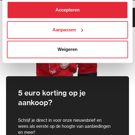
hebben verzameld via het gebruik van hun diensten. Je
kunt alle cookies accepteren, alleen noodzakelijke
Accepteren
Klanten geven ons 9.3
cookies toestaan of je voorkeuren aanpassen.
gemiddeld!
We werken samen met
Aanpassen
21 derden
die uw gegevens
kunnen ontvangen en verwerken.
Weigeren
5 euro korting op je
aankoop?
Schrijf je direct in voor onze nieuwsbrief en
wees als eerste op de hoogte van aanbiedingen
en meer!