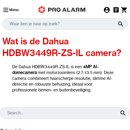
Ga naar de inhoud
Menu
Wat is de Dahua
HDBW3449R-ZS-IL camera?
De Dahua HDBW3449R-ZS-IL is een
4MP AI-
domecamera
met motorzoomlens (2.7–13.5 mm). Deze
camera combineert haarscherpe resolutie, slimme AI-
detectie en robuuste behuizing, ideaal voor
professionele binnen- en buitenbeveiliging.