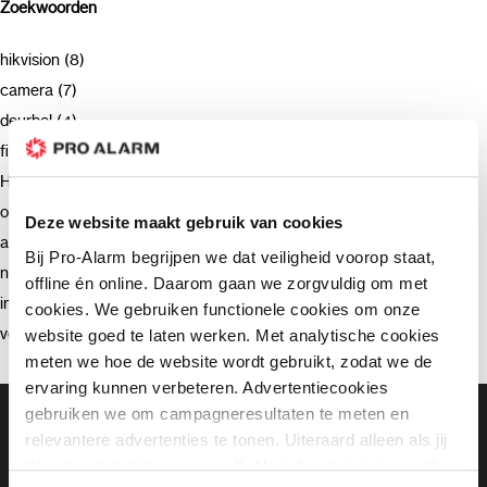
Zoekwoorden
hikvision (8)
camera (7)
deurbel (4)
firmware (3)
Hikvision (3)
opnemen (2)
Deze website maakt gebruik van cookies
advies (2)
Bij Pro-Alarm begrijpen we dat veiligheid voorop staat,
netwerkrecorder (2)
offline én online. Daarom gaan we zorgvuldig om met
intercom (2)
cookies. We gebruiken functionele cookies om onze
verzending (2)
website goed te laten werken. Met analytische cookies
meten we hoe de website wordt gebruikt, zodat we de
ervaring kunnen verbeteren. Advertentiecookies
gebruiken we om campagneresultaten te meten en
Gratis bezorging vanaf €99,-
Gratis retourneren binnen 90 dagen*
relevantere advertenties te tonen. Uiteraard alleen als jij
Klanten geven ons een 9.3 gemiddeld
daar toestemming voor geeft. Als je toestemming geeft,