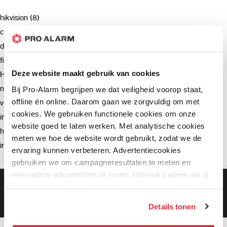
hikvision (8)
camera (7)
deurbel (4)
firmware (3)
Deze website maakt gebruik van cookies
Hikvision (3)
netwerkrecorder (2)
Bij Pro-Alarm begrijpen we dat veiligheid voorop staat,
offline én online. Daarom gaan we zorgvuldig om met
verzending (2)
cookies. We gebruiken functionele cookies om onze
intercom (2)
website goed te laten werken. Met analytische cookies
hik-connect (2)
meten we hoe de website wordt gebruikt, zodat we de
installatie (2)
ervaring kunnen verbeteren. Advertentiecookies
gebruiken we om campagneresultaten te meten en
relevantere advertenties te tonen. Uiteraard alleen als jij
Gratis bezorging vanaf €99,-
daar toestemming voor geeft. Als je toestemming geeft,
Gratis retourneren binnen 90 dagen*
delen wij gegevens met onze advertentiepartners. Zij
Klanten geven ons een 9.3 gemiddeld
Details tonen
kunnen deze gegevens combineren met informatie die zij
hebben verzameld via het gebruik van hun diensten. Je