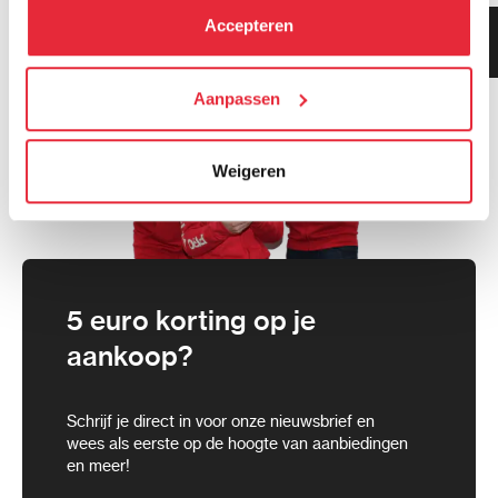
kunt alle cookies accepteren, alleen noodzakelijke
Accepteren
Klanten geven ons 9.3
cookies toestaan of je voorkeuren aanpassen.
gemiddeld!
We werken samen met
Aanpassen
21 derden
die uw gegevens
kunnen ontvangen en verwerken.
Weigeren
5 euro korting op je
aankoop?
Schrijf je direct in voor onze nieuwsbrief en
wees als eerste op de hoogte van aanbiedingen
en meer!