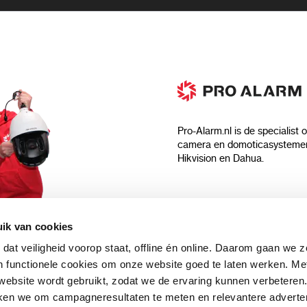
Pro-Alarm.nl is de specialist 
camera en domoticasystemen
Hikvision en Dahua.
Algemeen
ik van cookies
Over ons
 dat veiligheid voorop staat, offline én online. Daarom gaan we 
 aankoop?
Algemene voorwaarden
 functionele cookies om onze website goed te laten werken. Me
Privacyverklaring
ebsite wordt gebruikt, zodat we de ervaring kunnen verbeteren
uwsbrief en
Blog
ken we om campagneresultaten te meten en relevantere adverten
n