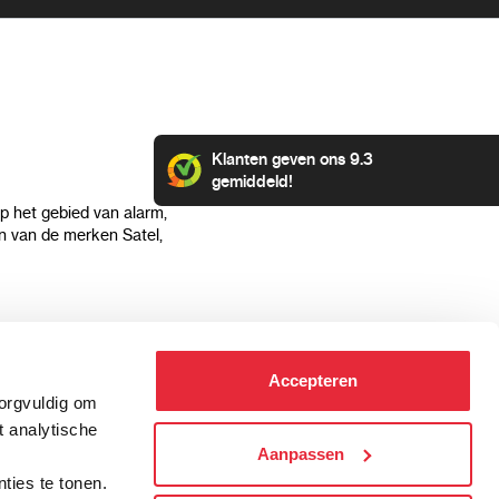
Klanten geven ons 9.3
gemiddeld!
op het gebied van alarm,
 van de merken Satel,
Klantenservice
Categorieën
Accepteren
Hoe kan ik betalen?
Alarmsystemen
zorgvuldig om
Verzending & bezorging
Beveiligingscamera's
t analytische
Retourneren & service
IP camera's
Aanpassen
.
Aansluit instructies
Hikvision camera's
ties te tonen.