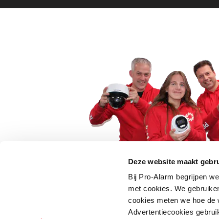
Deze website maakt gebru
Bij Pro-Alarm begrijpen we
5 euro korting op je
met cookies. We gebruiken
cookies meten we hoe de w
Schrijf je direct in voor onze nie
Advertentiecookies gebrui
wees als eerste op de hoogte va