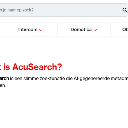
Intercom
Domotica
Ob
 is AcuSearch?
arch
is een slimme zoekfunctie die AI-gegenereerde metadat
en.