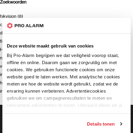
Zoekwoorden
hikvision (8)
camera (7)
deurbel (4)
firmware (3)
Deze website maakt gebruik van cookies
Hikvision (3)
Bij Pro-Alarm begrijpen we dat veiligheid voorop staat,
netwerkrecorder (2)
offline én online. Daarom gaan we zorgvuldig om met
verzending (2)
cookies. We gebruiken functionele cookies om onze
intercom (2)
website goed te laten werken. Met analytische cookies
hik-connect (2)
meten we hoe de website wordt gebruikt, zodat we de
ervaring kunnen verbeteren. Advertentiecookies
installatie (2)
gebruiken we om campagneresultaten te meten en
relevantere advertenties te tonen. Uiteraard alleen als jij
daar toestemming voor geeft. Als je toestemming geeft,
Gratis bezorging vanaf €99,-
Gratis retourneren binnen 90 dagen*
delen wij gegevens met onze advertentiepartners. Zij
Details tonen
Klanten geven ons een 9.3 gemiddeld
kunnen deze gegevens combineren met informatie die zij