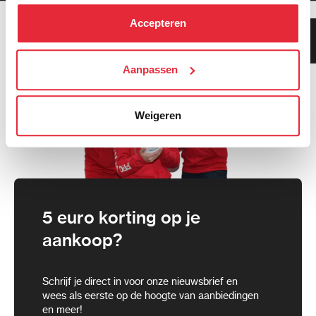
hebben verzameld via het gebruik van hun diensten. Je
kunt alle cookies accepteren, alleen noodzakelijke
Accepteren
Klanten geven ons 9.3
cookies toestaan of je voorkeuren aanpassen.
gemiddeld!
We werken samen met
Aanpassen
21 derden
die uw gegevens
kunnen ontvangen en verwerken.
Weigeren
5 euro korting op je
aankoop?
Schrijf je direct in voor onze nieuwsbrief en
wees als eerste op de hoogte van aanbiedingen
en meer!