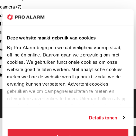
camera (7)
deurbel (4)
Hikvision (3)
firmware (3)
Deze website maakt gebruik van cookies
netwerkrecorder (2)
Bij Pro-Alarm begrijpen we dat veiligheid voorop staat,
verzending (2)
offline én online. Daarom gaan we zorgvuldig om met
intercom (2)
cookies. We gebruiken functionele cookies om onze
hik-connect (2)
website goed te laten werken. Met analytische cookies
installatie (2)
meten we hoe de website wordt gebruikt, zodat we de
ervaring kunnen verbeteren. Advertentiecookies
gebruiken we om campagneresultaten te meten en
Gratis bezorging vanaf €99,-
relevantere advertenties te tonen. Uiteraard alleen als jij
Gratis retourneren binnen 90 dagen*
daar toestemming voor geeft. Als je toestemming geeft,
Klanten geven ons een 9.3 gemiddeld
delen wij gegevens met onze advertentiepartners. Zij
Details tonen
kunnen deze gegevens combineren met informatie die zij
hebben verzameld via het gebruik van hun diensten. Je
Klanten geven ons 9.3
kunt alle cookies accepteren, alleen noodzakelijke