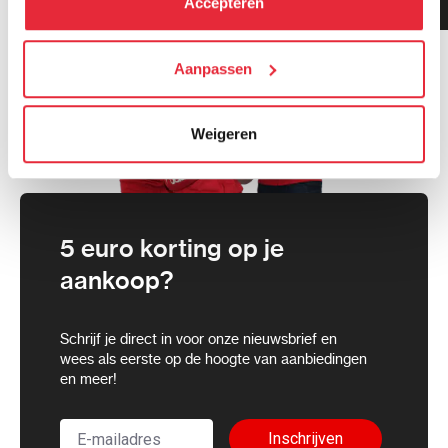
Accepteren
gemiddeld!
cookies toestaan of je voorkeuren aanpassen.
We werken samen met
Aanpassen
21 derden
die uw gegevens
kunnen ontvangen en verwerken.
Weigeren
5 euro korting op je
aankoop?
Schrijf je direct in voor onze nieuwsbrief en
wees als eerste op de hoogte van aanbiedingen
en meer!
Inschrijven