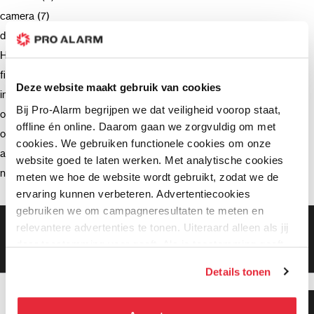
camera (7)
deurbel (4)
Hikvision (3)
firmware (3)
Deze website maakt gebruik van cookies
installatie (2)
Bij Pro-Alarm begrijpen we dat veiligheid voorop staat,
ondersteuning (2)
offline én online. Daarom gaan we zorgvuldig om met
opnemen (2)
cookies. We gebruiken functionele cookies om onze
advies (2)
website goed te laten werken. Met analytische cookies
netwerkrecorder (2)
meten we hoe de website wordt gebruikt, zodat we de
ervaring kunnen verbeteren. Advertentiecookies
gebruiken we om campagneresultaten te meten en
Gratis bezorging vanaf €99,-
relevantere advertenties te tonen. Uiteraard alleen als jij
Gratis retourneren binnen 90 dagen*
daar toestemming voor geeft. Als je toestemming geeft,
Klanten geven ons een 9.3 gemiddeld
delen wij gegevens met onze advertentiepartners. Zij
Details tonen
kunnen deze gegevens combineren met informatie die zij
hebben verzameld via het gebruik van hun diensten. Je
Klanten geven ons 9.3
kunt alle cookies accepteren, alleen noodzakelijke