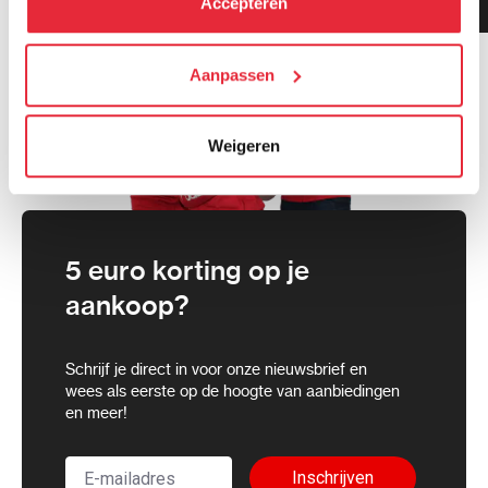
Accepteren
gemiddeld!
cookies toestaan of je voorkeuren aanpassen.
We werken samen met
Aanpassen
21 derden
die uw gegevens
kunnen ontvangen en verwerken.
Weigeren
5 euro korting op je
aankoop?
Schrijf je direct in voor onze nieuwsbrief en
wees als eerste op de hoogte van aanbiedingen
en meer!
Inschrijven