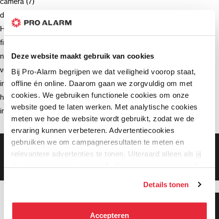
camera (7)
deurbel (4)
Hikvision (3)
firmware (3)
netwerkrecorder (2)
Deze website maakt gebruik van cookies
verzending (2)
Bij Pro-Alarm begrijpen we dat veiligheid voorop staat,
offline én online. Daarom gaan we zorgvuldig om met
intercom (2)
cookies. We gebruiken functionele cookies om onze
hik-connect (2)
website goed te laten werken. Met analytische cookies
installatie (2)
meten we hoe de website wordt gebruikt, zodat we de
ervaring kunnen verbeteren. Advertentiecookies
gebruiken we om campagneresultaten te meten en
Gratis bezorging vanaf €99,-
relevantere advertenties te tonen. Uiteraard alleen als jij
Gratis retourneren binnen 90 dagen*
daar toestemming voor geeft. Als je toestemming geeft,
Klanten geven ons een 9.3 gemiddeld
delen wij gegevens met onze advertentiepartners. Zij
Details tonen
kunnen deze gegevens combineren met informatie die zij
hebben verzameld via het gebruik van hun diensten. Je
Klanten geven ons 9.3
kunt alle cookies accepteren, alleen noodzakelijke
gemiddeld!
Accepteren