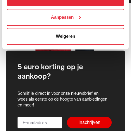
cookies toestaan of je voorkeuren aanpassen.
We werken samen met
Aanpassen
21 derden
die uw gegevens
kunnen ontvangen en verwerken.
Weigeren
5 euro korting op je
aankoop?
Schrijf je direct in voor onze nieuwsbrief en
wees als eerste op de hoogte van aanbiedingen
en meer!
Inschrijven