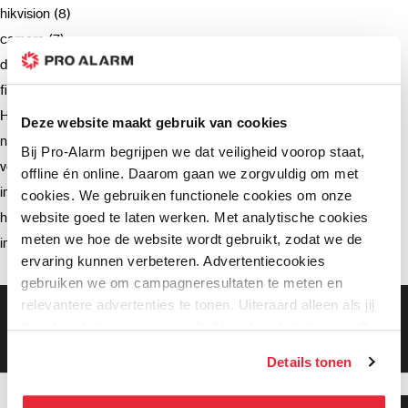
hikvision (8)
camera (7)
deurbel (4)
firmware (3)
Hikvision (3)
Deze website maakt gebruik van cookies
netwerkrecorder (2)
Bij Pro-Alarm begrijpen we dat veiligheid voorop staat,
verzending (2)
offline én online. Daarom gaan we zorgvuldig om met
intercom (2)
cookies. We gebruiken functionele cookies om onze
website goed te laten werken. Met analytische cookies
hik-connect (2)
meten we hoe de website wordt gebruikt, zodat we de
installatie (2)
ervaring kunnen verbeteren. Advertentiecookies
gebruiken we om campagneresultaten te meten en
relevantere advertenties te tonen. Uiteraard alleen als jij
Gratis bezorging vanaf €99,-
daar toestemming voor geeft. Als je toestemming geeft,
Gratis retourneren binnen 90 dagen*
Klanten geven ons een 9.3 gemiddeld
delen wij gegevens met onze advertentiepartners. Zij
Details tonen
kunnen deze gegevens combineren met informatie die zij
hebben verzameld via het gebruik van hun diensten. Je