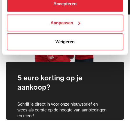
kunt alle cookies accepteren, alleen noodzakelijke
Klanten geven ons 9.3
Accepteren
gemiddeld!
cookies toestaan of je voorkeuren aanpassen.
We werken samen met
Aanpassen
21 derden
die uw gegevens
kunnen ontvangen en verwerken.
Weigeren
5 euro korting op je
aankoop?
Schrijf je direct in voor onze nieuwsbrief en
wees als eerste op de hoogte van aanbiedingen
en meer!