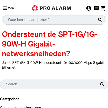
Ga naar de inhoud
Menu
Ondersteunt de SPT-1G/1G-
90W-H Gigabit-
netwerksnelheden?
Ja, de SPT-1G/1G-90W-H ondersteunt
10/100/1000
Mbps Gigabit
Ethernet.
Categorieën
Contact en openingstijden