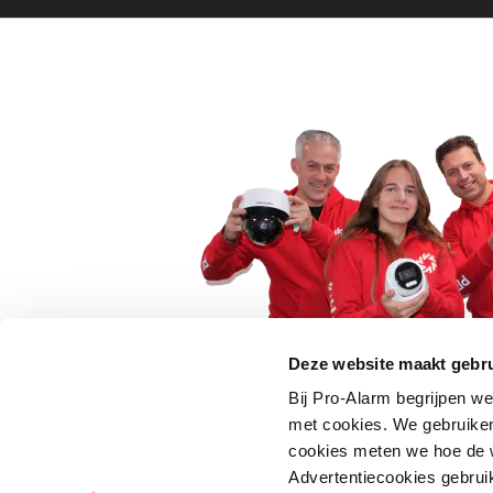
Deze website maakt gebru
Bij Pro-Alarm begrijpen we
5 euro korting op je
met cookies. We gebruiken
cookies meten we hoe de w
Schrijf je direct in voor onze nie
Advertentiecookies gebrui
wees als eerste op de hoogte va