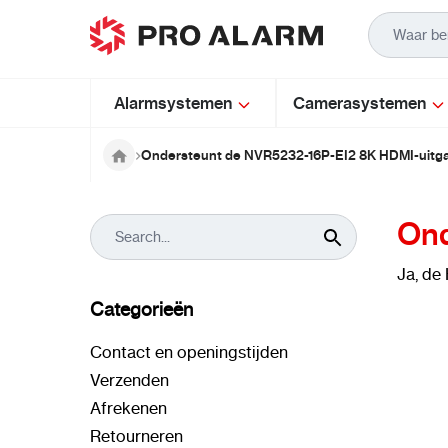
Ga naar de inhoud
Alarmsystemen
Camerasystemen
Ondersteunt de NVR5232-16P-EI2 8K HDMI-uitg
Ond
Ja, de
Categorieën
Contact en openingstijden
Verzenden
Afrekenen
Retourneren