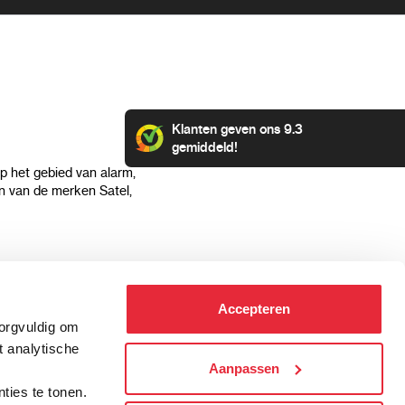
Klanten geven ons 9.3
gemiddeld!
op het gebied van alarm,
 van de merken Satel,
Klantenservice
Categorieën
Accepteren
Hoe kan ik betalen?
Alarmsystemen
zorgvuldig om
Verzending & bezorging
Beveiligingscamera's
t analytische
Retourneren & service
IP camera's
Aanpassen
.
Aansluit instructies
Hikvision camera's
ties te tonen.