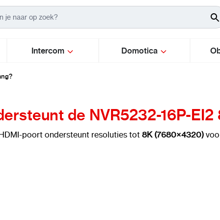
Intercom
Domotica
Ob
ang?
ersteunt de NVR5232-16P-EI2 
 HDMI-poort ondersteunt resoluties tot
8K (7680×4320)
voo