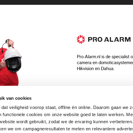
Pro-Alarm.nl is de specialist 
camera en domoticasystemen
Hikvision en Dahua.
Algemeen
ik van cookies
Over ons
 dat veiligheid voorop staat, offline én online. Daarom gaan we 
 aankoop?
Algemene voorwaarden
 functionele cookies om onze website goed te laten werken. Me
Privacyverklaring
ebsite wordt gebruikt, zodat we de ervaring kunnen verbeteren
uwsbrief en
Blog
ken we om campagneresultaten te meten en relevantere adverten
n