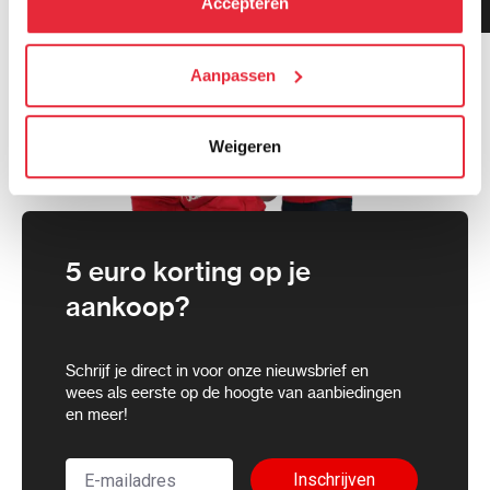
Accepteren
gemiddeld!
cookies toestaan of je voorkeuren aanpassen.
We werken samen met
Aanpassen
21 derden
die uw gegevens
kunnen ontvangen en verwerken.
Weigeren
5 euro korting op je
aankoop?
Schrijf je direct in voor onze nieuwsbrief en
wees als eerste op de hoogte van aanbiedingen
en meer!
Inschrijven