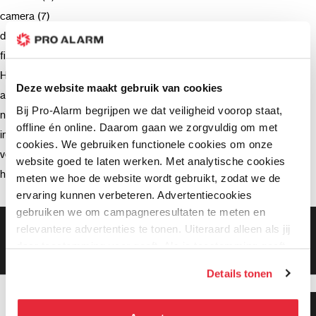
camera (7)
deurbel (4)
firmware (3)
Hikvision (3)
Deze website maakt gebruik van cookies
advies (2)
Bij Pro-Alarm begrijpen we dat veiligheid voorop staat,
netwerkrecorder (2)
offline én online. Daarom gaan we zorgvuldig om met
intercom (2)
cookies. We gebruiken functionele cookies om onze
verzending (2)
website goed te laten werken. Met analytische cookies
hik-connect (2)
meten we hoe de website wordt gebruikt, zodat we de
ervaring kunnen verbeteren. Advertentiecookies
gebruiken we om campagneresultaten te meten en
Gratis bezorging vanaf €99,-
relevantere advertenties te tonen. Uiteraard alleen als jij
Gratis retourneren binnen 90 dagen*
daar toestemming voor geeft. Als je toestemming geeft,
Klanten geven ons een 9.3 gemiddeld
delen wij gegevens met onze advertentiepartners. Zij
Details tonen
kunnen deze gegevens combineren met informatie die zij
hebben verzameld via het gebruik van hun diensten. Je
Klanten geven ons 9.3
kunt alle cookies accepteren, alleen noodzakelijke