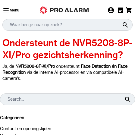
Ga naar de inhoud
Menu
Ondersteunt de NVR5208-8P-
XI/Pro gezichtsherkenning?
Ja, de
NVR5208-8P-XI/Pro
ondersteunt
Face Detection én Face
Recognition
via de interne AI-processor én via compatibele AI-
camera’s.
Categorieën
Contact en openingstijden