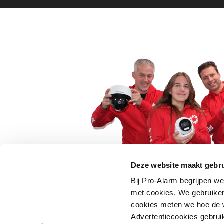
Deze website maakt gebru
Bij Pro-Alarm begrijpen we
5 euro korting op je
met cookies. We gebruiken
cookies meten we hoe de w
Schrijf je direct in voor onze nie
Advertentiecookies gebrui
wees als eerste op de hoogte va