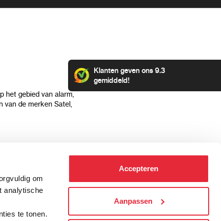
Klanten geven ons 9.3
gemiddeld!
op het gebied van alarm,
 van de merken Satel,
Klantenservice
Categorieën
Accepteren
Hoe kan ik betalen?
Alarmsystemen
zorgvuldig om
Verzending & bezorging
Beveiligingscamera's
t analytische
Retourneren & service
IP camera's
Aanpassen
.
Aansluit instructies
Hikvision camera's
ties te tonen.