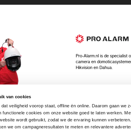
Pro-Alarm.nl is de specialist 
camera en domoticasystemen
Hikvision en Dahua.
Algemeen
ik van cookies
Over ons
 dat veiligheid voorop staat, offline én online. Daarom gaan we 
 aankoop?
Algemene voorwaarden
 functionele cookies om onze website goed te laten werken. Me
Privacyverklaring
ebsite wordt gebruikt, zodat we de ervaring kunnen verbeteren
uwsbrief en
Blog
ken we om campagneresultaten te meten en relevantere adverten
n