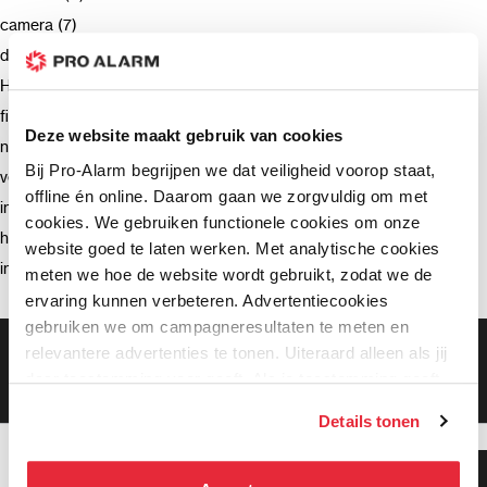
camera (7)
deurbel (4)
Hikvision (3)
firmware (3)
Deze website maakt gebruik van cookies
netwerkrecorder (2)
Bij Pro-Alarm begrijpen we dat veiligheid voorop staat,
verzending (2)
offline én online. Daarom gaan we zorgvuldig om met
intercom (2)
cookies. We gebruiken functionele cookies om onze
hik-connect (2)
website goed te laten werken. Met analytische cookies
installatie (2)
meten we hoe de website wordt gebruikt, zodat we de
ervaring kunnen verbeteren. Advertentiecookies
gebruiken we om campagneresultaten te meten en
Gratis bezorging vanaf €99,-
relevantere advertenties te tonen. Uiteraard alleen als jij
Gratis retourneren binnen 90 dagen*
daar toestemming voor geeft. Als je toestemming geeft,
Klanten geven ons een 9.3 gemiddeld
delen wij gegevens met onze advertentiepartners. Zij
Details tonen
kunnen deze gegevens combineren met informatie die zij
hebben verzameld via het gebruik van hun diensten. Je
Klanten geven ons 9.3
kunt alle cookies accepteren, alleen noodzakelijke