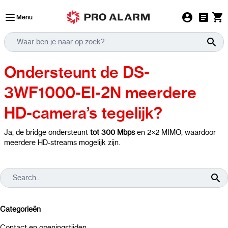
Ga naar de inhoud
Menu
Ondersteunt de DS-
3WF1000-EI-2N meerdere
HD-camera’s tegelijk?
Ja, de bridge ondersteunt
tot 300 Mbps
en 2×2 MIMO, waardoor
meerdere HD-streams mogelijk zijn.
Categorieën
Contact en openingstijden