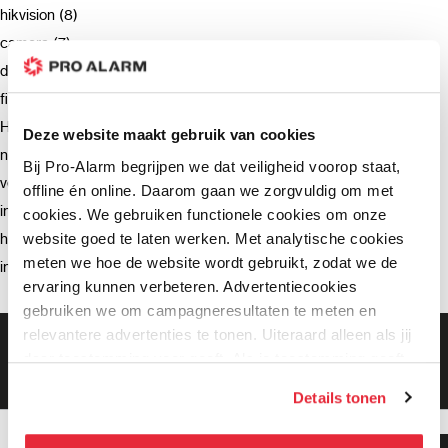
hikvision (8)
camera (7)
deurbel (4)
firmware (3)
Hikvision (3)
Deze website maakt gebruik van cookies
netwerkrecorder (2)
Bij Pro-Alarm begrijpen we dat veiligheid voorop staat,
verzending (2)
offline én online. Daarom gaan we zorgvuldig om met
intercom (2)
cookies. We gebruiken functionele cookies om onze
website goed te laten werken. Met analytische cookies
hik-connect (2)
meten we hoe de website wordt gebruikt, zodat we de
installatie (2)
ervaring kunnen verbeteren. Advertentiecookies
gebruiken we om campagneresultaten te meten en
relevantere advertenties te tonen. Uiteraard alleen als jij
Gratis bezorging vanaf €99,-
daar toestemming voor geeft. Als je toestemming geeft,
Gratis retourneren binnen 90 dagen*
Klanten geven ons een 9.3 gemiddeld
delen wij gegevens met onze advertentiepartners. Zij
Details tonen
kunnen deze gegevens combineren met informatie die zij
hebben verzameld via het gebruik van hun diensten. Je