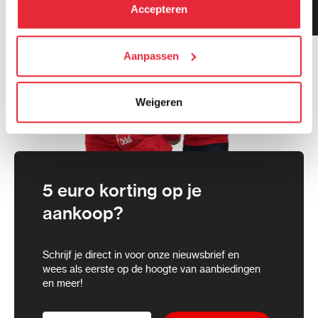
kunt alle cookies accepteren, alleen noodzakelijke
Klanten geven ons 9.3
Accepteren
gemiddeld!
cookies toestaan of je voorkeuren aanpassen.
We werken samen met
Aanpassen
21 derden
die uw gegevens
kunnen ontvangen en verwerken.
Weigeren
5 euro korting op je
aankoop?
Schrijf je direct in voor onze nieuwsbrief en
wees als eerste op de hoogte van aanbiedingen
en meer!