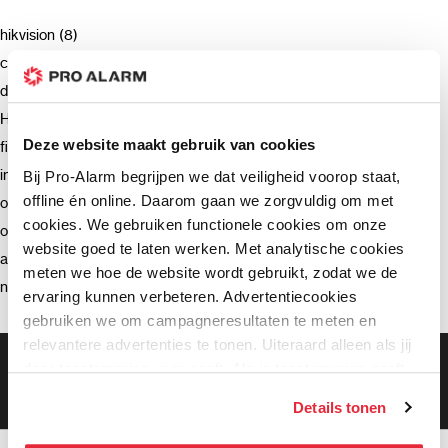
hikvision (8)
camera (7)
deurbel (4)
Hikvision (3)
Deze website maakt gebruik van cookies
firmware (3)
installatie (2)
Bij Pro-Alarm begrijpen we dat veiligheid voorop staat,
offline én online. Daarom gaan we zorgvuldig om met
ondersteuning (2)
cookies. We gebruiken functionele cookies om onze
opnemen (2)
website goed te laten werken. Met analytische cookies
advies (2)
meten we hoe de website wordt gebruikt, zodat we de
netwerkrecorder (2)
ervaring kunnen verbeteren. Advertentiecookies
gebruiken we om campagneresultaten te meten en
relevantere advertenties te tonen. Uiteraard alleen als jij
Gratis bezorging vanaf €99,-
daar toestemming voor geeft. Als je toestemming geeft,
Gratis retourneren binnen 90 dagen*
delen wij gegevens met onze advertentiepartners. Zij
Klanten geven ons een 9.3 gemiddeld
Details tonen
kunnen deze gegevens combineren met informatie die zij
hebben verzameld via het gebruik van hun diensten. Je