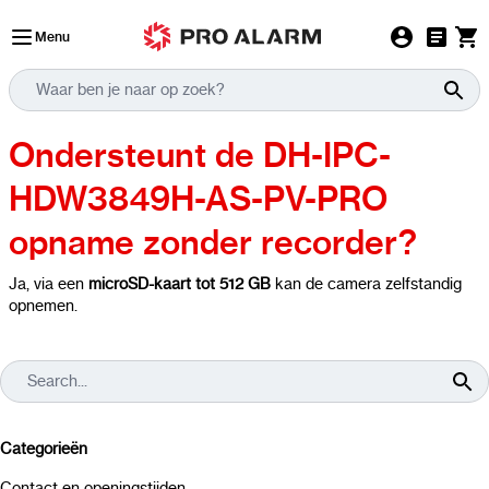
Ga naar de inhoud
Menu
Ondersteunt de DH-IPC-
HDW3849H-AS-PV-PRO
opname zonder recorder?
Ja, via een
microSD-kaart tot 512 GB
kan de camera zelfstandig
opnemen.
Categorieën
Contact en openingstijden