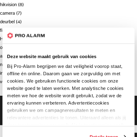
hikvision (8)
camera (7)
deurbel (4)
firmware (3)
Hikvision (3)
opnemen (2)
advies (2)
Deze website maakt gebruik van cookies
netwerkrecorder (2)
Bij Pro-Alarm begrijpen we dat veiligheid voorop staat,
intercom (2)
offline én online. Daarom gaan we zorgvuldig om met
cookies. We gebruiken functionele cookies om onze
verzending (2)
website goed te laten werken. Met analytische cookies
meten we hoe de website wordt gebruikt, zodat we de
ervaring kunnen verbeteren. Advertentiecookies
Gratis bezorging vanaf €99,-
gebruiken we om campagneresultaten te meten en
Gratis retourneren binnen 90 dagen*
Klanten geven ons een 9.3 gemiddeld
relevantere advertenties te tonen. Uiteraard alleen als jij
daar toestemming voor geeft. Als je toestemming geeft,
delen wij gegevens met onze advertentiepartners. Zij
Details tonen