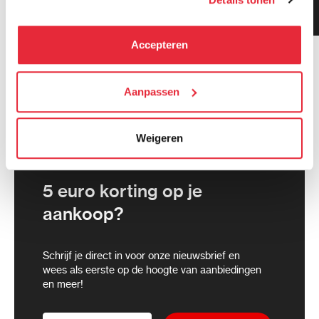
Klanten geven ons 9.3
kunnen deze gegevens combineren met informatie die zij
gemiddeld!
hebben verzameld via het gebruik van hun diensten. Je
kunt alle cookies accepteren, alleen noodzakelijke
Accepteren
cookies toestaan of je voorkeuren aanpassen.
We werken samen met
Aanpassen
21 derden
die uw gegevens
kunnen ontvangen en verwerken.
Weigeren
5 euro korting op je
aankoop?
Schrijf je direct in voor onze nieuwsbrief en
wees als eerste op de hoogte van aanbiedingen
en meer!